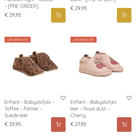
– [PRE-ORDER]
€
29,95
€
29,95
uitverkocht
uitverkocht
Enfant – Babyslofjes –
Enfant – Babyslofjes
Toffee – Panter –
leer – Rose dust –
Suede leer
Cherry
€
29,95
€
27,95