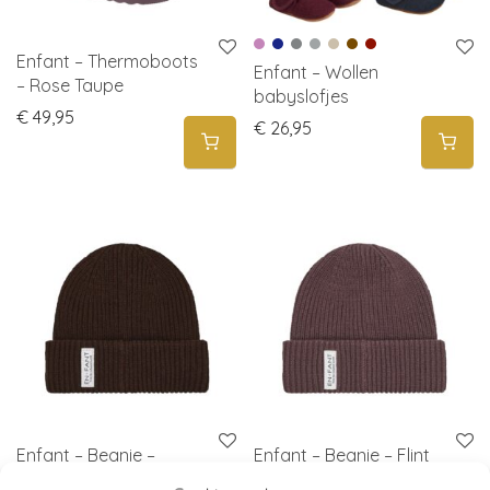
Enfant – Thermoboots
Enfant – Wollen
– Rose Taupe
babyslofjes
€
49,95
€
26,95
Enfant – Beanie –
Enfant – Beanie – Flint
Coffee bean – Bruin –
– Paars – [PRE-