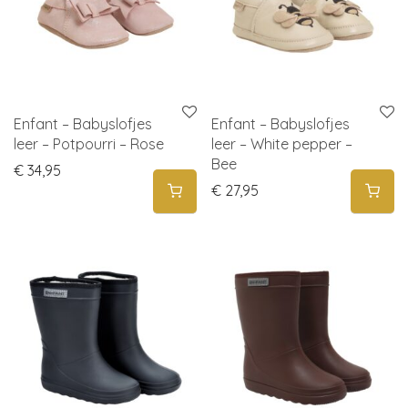
Enfant – Babyslofjes
Enfant – Babyslofjes
leer – Potpourri – Rose
leer – White pepper –
Bee
€
34,95
€
27,95