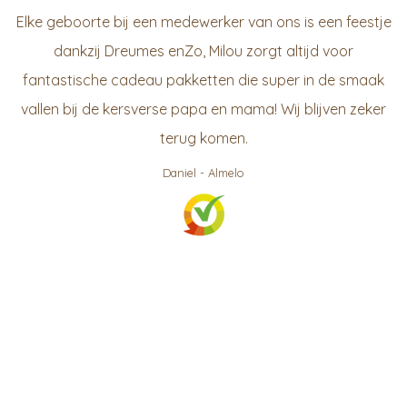
Elke geboorte bij een medewerker van ons is een feestje
dankzij Dreumes enZo, Milou zorgt altijd voor
fantastische cadeau pakketten die super in de smaak
vallen bij de kersverse papa en mama! Wij blijven zeker
terug komen.
Daniel
-
Almelo
999
klanten waarderen ons gemiddeld met een
9.3
/
10
Bekijk op KiyOh
Social Chat is free, download and try it now
here!