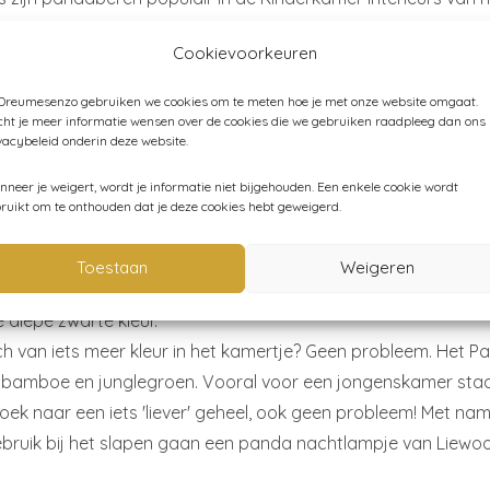
eft gezien is verliefd! Panda's zijn grote knuffels die je al s
Cookievoorkeuren
tgene zijn, wat je ook je kindje wilt bieden. Het leuke van 
nderkamer. En eigenlijk is het ook helemaal van nu! Deze prac
 Dreumesenzo gebruiken we cookies om te meten hoe je met onze website omgaat.
ing om eindeloos mee te kunnen variëren. Zwart/wit past bij mi
ht je meer informatie wensen over de cookies die we gebruiken raadpleeg dan ons
vacybeleid onderin deze website.
hikt voor de Babykamer. Het eerste dat een baby namelijk ka
Kinderkamer is het pandathema fantastisch.
neer je weigert, wordt je informatie niet bijgehouden. Een enkele cookie wordt
ruikt om te onthouden dat je deze cookies hebt geweigerd.
erkamer Panda
van een pandakamertje is zwart en wit. Het beste kan je de ba
Toestaan
Weigeren
s of muren. Maar heb je wat meer lef, gebruik dan ook zeker
 diepe zwarte kleur.
ch van iets meer kleur in het kamertje? Geen probleem. Het
 bamboe en junglegroen. Vooral voor een jongenskamer staat
oek naar een iets 'liever' geheel, ook geen probleem! Met na
bruik bij het slapen gaan een panda nachtlampje van Liewoo