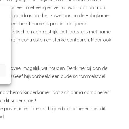
nel accosieert met veilig en vertrouwd. Laat dat nou
het thema panda is dat het zowel past in de Babykamer
htige beer heeft namelijk precies de goede
nimalistisch en contrastrijk. Dat laatste is met name
n zien zijn contrasten en sterke contouren. Maar ook
sis zoveel mogelijk wit houden. Denk hierbij aan de
 zwart! Geef bijvoorbeeld een oude schommelstoel
 Pandathema Kinderkamer laat zich prima combineren
 dit super stoer!
me pasteltinten laten zich goed combineren met dit
d.