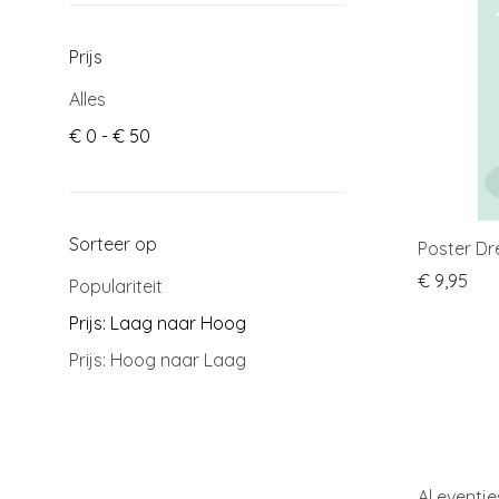
Prijs
Alles
€
0
-
€
50
Sorteer op
Poster D
€
9,95
Populariteit
Prijs: Laag naar Hoog
Prijs: Hoog naar Laag
Al eventje