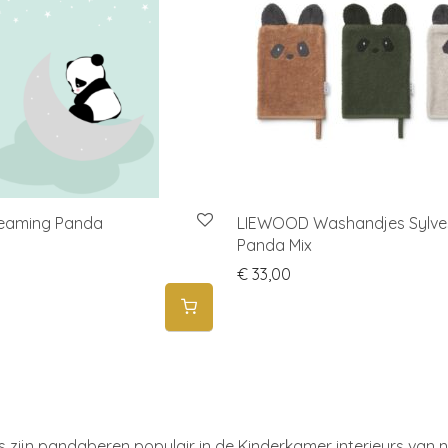
reaming Panda
LIEWOOD Washandjes Sylve
Panda Mix
€
33,00
s zijn pandaberen populair in de Kinderkamer interieurs van nu