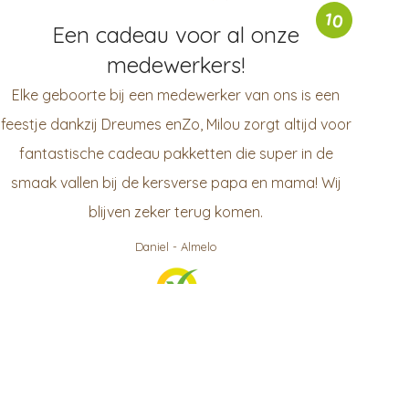
10
Een cadeau voor al onze
medewerkers!
Elke geboorte bij een medewerker van ons is een
feestje dankzij Dreumes enZo, Milou zorgt altijd voor
fantastische cadeau pakketten die super in de
smaak vallen bij de kersverse papa en mama! Wij
blijven zeker terug komen.
Daniel
-
Almelo
999
klanten waarderen ons gemiddeld met een
9.3
/
10
Bekijk op KiyOh