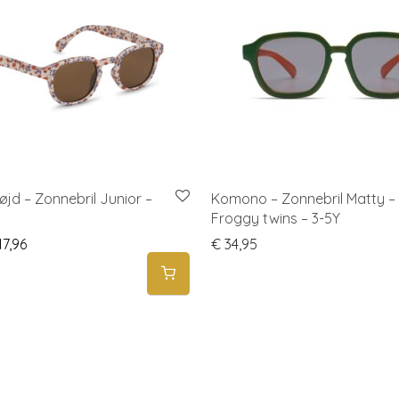
øjd – Zonnebril Junior –
Komono – Zonnebril Matty –
Froggy twins – 3-5Y
iginal price was: € 19,95.
Current price is: € 17,96.
7,96
€
34,95