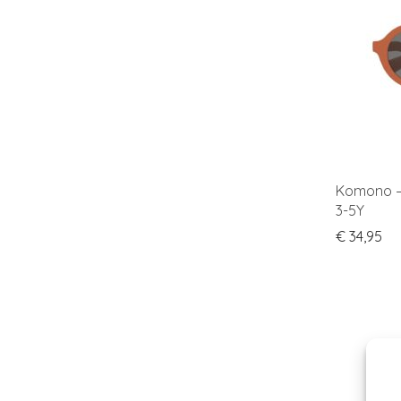
Komono – 
3-5Y
€
34,95