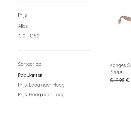
Prijs
Alles
€
0
-
€
50
Sorteer op
Konges Sl
Poppy
Populariteit
Or
€
19,95
€
1
Prijs: Laag naar Hoog
Prijs: Hoog naar Laag