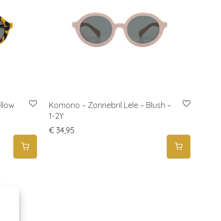
llow
Komono – Zonnebril Lele – Blush –
1-2Y
€
34,95