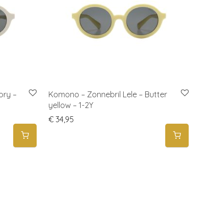
ory –
Komono – Zonnebril Lele – Butter
yellow – 1-2Y
€
34,95