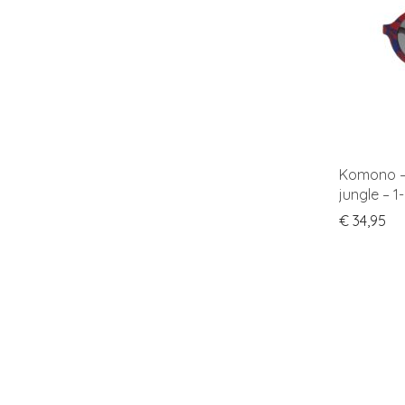
Komono – 
jungle – 1
€
34,95