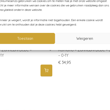
 Dreumesenzo gebruiken we cookies om te meten hoe je met onze website omgaat.
ht je meer informatie wensen over de cookies die we gebruiken raadpleeg dan ons
vacybeleid onderin deze website.
neer je weigert, wordt je informatie niet bijgehouden. Een enkele cookie wordt
ruikt om te onthouden dat je deze cookies hebt geweigerd.
Toestaan
Weigeren
Zonnebril Bebe –
Komono – Zonnebril Bebe – 
-1Y
– 0-1Y
€
34,95