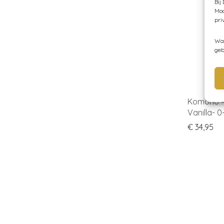
Bij
Moc
pri
Wan
geb
Komono – 
Vanilla- 0
€
34,95