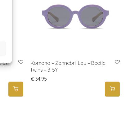
Blush
Komono – Zonnebril Lou – Beetle
twins – 3-5Y
€
34,95