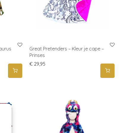
aurus
Great Pretenders – Kleur je cape –
Prinses
€
29,95