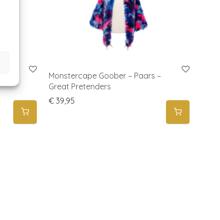
an
Monstercape Goober – Paars –
Great Pretenders
€
39,95