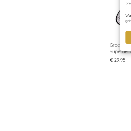
pri
Wan
geb
Great Pre
Superhel
€
29,95