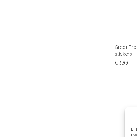
Great Pre
stickers –
€
3,99
Bij
Moc