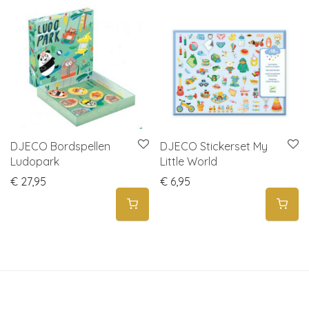
DJECO Bordspellen
DJECO Stickerset My
Ludopark
Little World
€
27,95
€
6,95