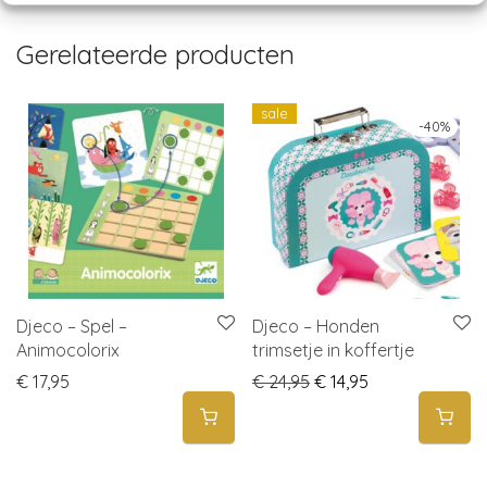
Gerelateerde producten
sale
-
40
%
Djeco – Spel –
Djeco – Honden
Animocolorix
trimsetje in koffertje
Original price was: € 
Current price is
€
17,95
€
24,95
€
14,95