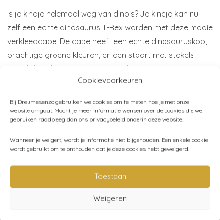
Is je kindje helemaal weg van dino’s? Je kindje kan nu
zelf een echte dinosaurus T-Rex worden met deze mooie
verkleedcape! De cape heeft een echte dinosauruskop,
prachtige groene kleuren, en een staart met stekels
vanaf de nek tot het puntje van de staart. Dit is toch
Cookievoorkeuren
helemaal gaaf?!
Bij Dreumesenzo gebruiken we cookies om te meten hoe je met onze
Maat:
4-6, 7-8 jaar
website omgaat. Mocht je meer informatie wensen over de cookies die we
gebruiken raadpleeg dan ons privacybeleid onderin deze website.
Merk:
Great Pretenders
Wanneer je weigert, wordt je informatie niet bijgehouden. Een enkele cookie
wordt gebruikt om te onthouden dat je deze cookies hebt geweigerd.
Artikelnummer:
56885
Toestaan
Categorieën:
Great Pretenders
,
Spelen
,
Verkleedkleding
,
Weigeren
Verkleedkostuums