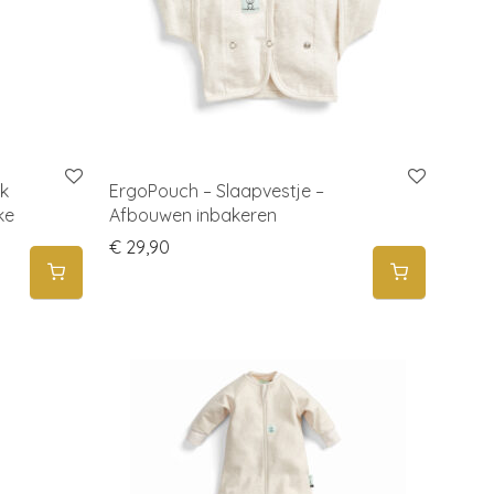
k
ErgoPouch – Slaapvestje –
ke
Afbouwen inbakeren
€
29,90