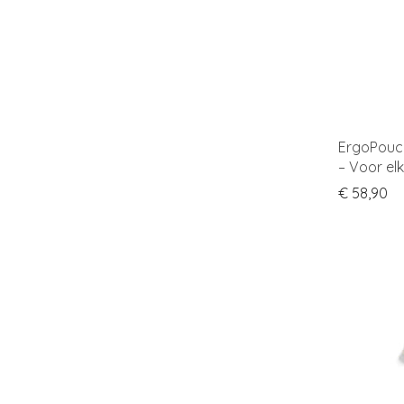
ErgoPouc
– Voor el
€
58,90