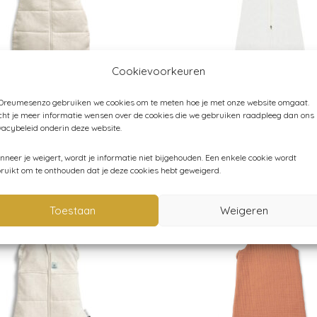
Cookievoorkeuren
 Dreumesenzo gebruiken we cookies om te meten hoe je met onze website omgaat.
h – Slaapzak met
Kico Label – Slaapzak – Voor
ht je meer informatie wensen over de cookies die we gebruiken raadpleeg dan ons
 Oatmeal – Winter
dag – Wit – 100% merinowol
vacybeleid onderin deze website.
€
64,95
neer je weigert, wordt je informatie niet bijgehouden. Een enkele cookie wordt
ruikt om te onthouden dat je deze cookies hebt geweigerd.
Toestaan
Weigeren
t
uitverkocht
sale