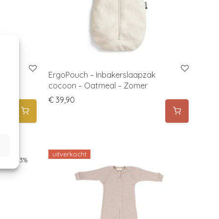
 elke
ErgoPouch – Inbakerslaapzak
cocoon – Oatmeal – Zomer
€
39,90
uitverkocht
-
33
%