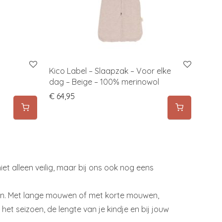
Kico Label – Slaapzak – Voor elke
dag – Beige – 100% merinowol
67,00.
s: € 44,95.
€
64,95
iet alleen veilig, maar bij ons ook nog eens
ten. Met lange mouwen of met korte mouwen,
 het seizoen, de lengte van je kindje en bij jouw