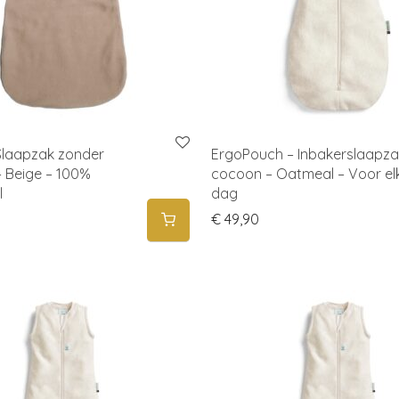
Slaapzak zonder
ErgoPouch – Inbakerslaapza
 Beige – 100%
cocoon – Oatmeal – Voor el
l
dag
€
49,90