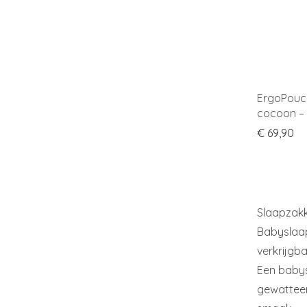
ErgoPouch
cocoon – 
€
69,90
Slaapzak
Babyslaapz
verkrijgba
Een babys
gewatteerd