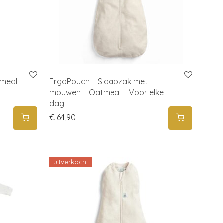
tmeal
ErgoPouch – Slaapzak met
mouwen – Oatmeal – Voor elke
dag
€
64,90
uitverkocht