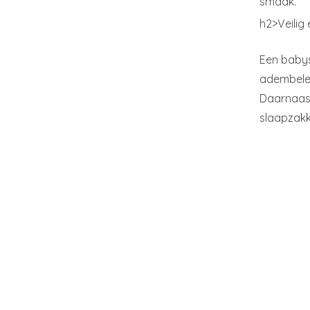
smaak.
h2>Veilig 
Een babys
adembele
Daarnaast
slaapzakk