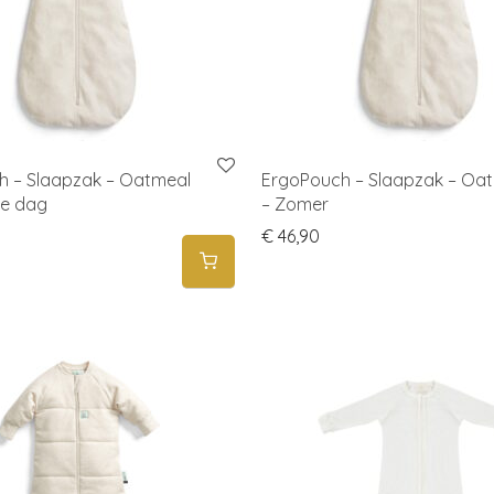
h – Slaapzak – Oatmeal
ErgoPouch – Slaapzak – Oa
ke dag
– Zomer
€
46,90