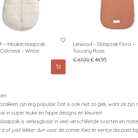
 – Inbakerslaapzak
Liewood – Slaapzak Flora –
Oatmeal – Winter
Tuscany Rose
Original price was: € 
Current price i
€
67,00
€
44,95
ken
akken zijn erg populair. Dat is ook niet zo gek, want ze zijn n
ar in super leuke en hippe designs en kleuren!
laapzak is verkrijgbaar in veel verschillende soorten en ma
 of juist lekker dun voor de zomer. Kies er eentje die past bij