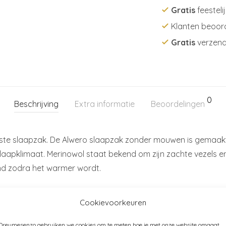
Gratis
feesteli
Klanten beoor
Gratis
verzend
0
Beschrijving
Extra informatie
Beoordelingen
iste slaapzak. De Alwero slaapzak zonder mouwen is gemaak
 slaapklimaat. Merinowol staat bekend om zijn zachte vezels 
d zodra het warmer wordt.
 kindje voldoende bewegingsvrijheid, terwijl het lichaam aan
Cookievoorkeuren
r ieder seizoen. Door het mouwloze ontwerp kun je zelf laagje
 Dreumesenzo gebruiken we cookies om te meten hoe je met onze website omgaat.