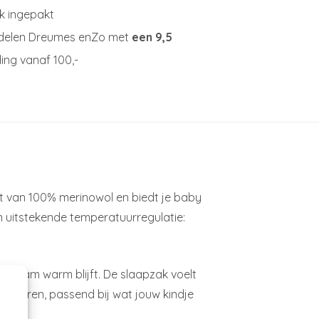
jk ingepakt
delen Dreumes enZo met
een 9,5
ing vanaf 100,-
t van 100% merinowol en biedt je baby
en uitstekende temperatuurregulatie:
genaam warm blijft. De slaapzak voelt
s creëren, passend bij wat jouw kindje