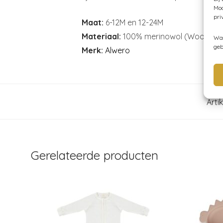
Moc
pri
Maat:
6-12M en 12-24M
Materiaal:
100% merinowol (Woolmark-g
Wan
geb
Merk:
Alwero
Arti
Gerelateerde producten