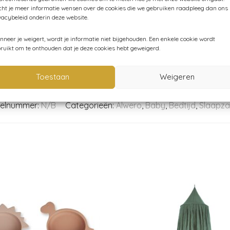
ht je meer informatie wensen over de cookies die we gebruiken raadpleeg dan ons
vacybeleid onderin deze website.
ecertificeerd, wat garant staat voor hoogwaardige kwaliteit
neer je weigert, wordt je informatie niet bijgehouden. Een enkele cookie wordt
ruikt om te onthouden dat je deze cookies hebt geweigerd.
Toestaan
Weigeren
kelnummer:
N/B
Categorieën:
Alwero
,
Baby
,
Bedtijd
,
Slaapza