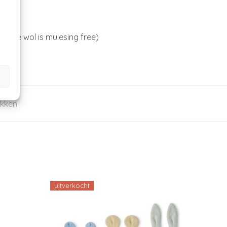
. De wol is mulesing free)
kken
uitverkocht