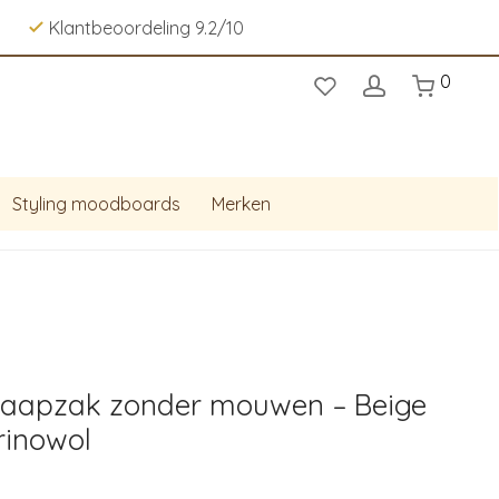
Klantbeoordeling 9.2/10
0
Styling moodboards
Merken
Slaapzak zonder mouwen – Beige
rinowol