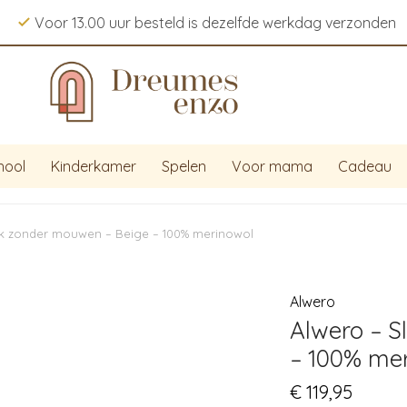
Voor 13.00 uur besteld is dezelfde werkdag verzonden
hool
Kinderkamer
Spelen
Voor mama
Cadeau
ak zonder mouwen – Beige – 100% merinowol
Alwero
Alwero – 
– 100% me
€
119,95