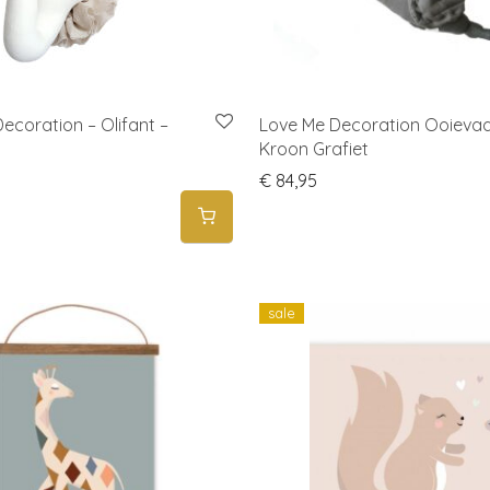
ecoration – Olifant –
Love Me Decoration Ooieva
Kroon Grafiet
€
84,95
sale