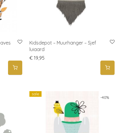
eaves
Kidsdepot – Muurhanger – Sjef
luiaard
15,95.
: € 9,95.
€
19,95
sale
-
40
%