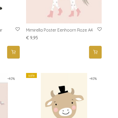
ar
Mimirella Poster Eenhoorn Roze A4
€
9,95
sale
-
40
%
-
40
%