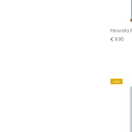
Mimirella 
€
9,95
sale