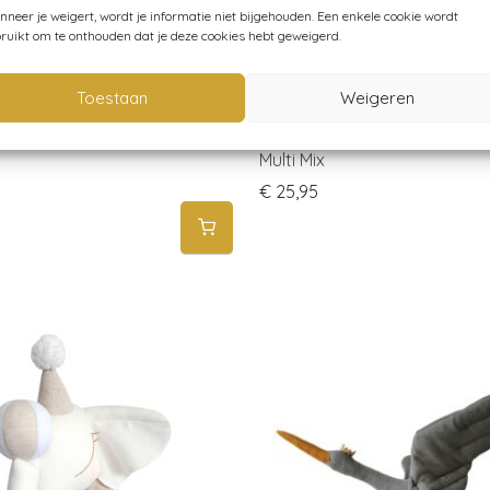
neer je weigert, wordt je informatie niet bijgehouden. Een enkele cookie wordt
ruikt om te onthouden dat je deze cookies hebt geweigerd.
Toestaan
Weigeren
øjd – Poster – Walvis
Liewood – Happi Flag Chain 
Multi Mix
€
25,95