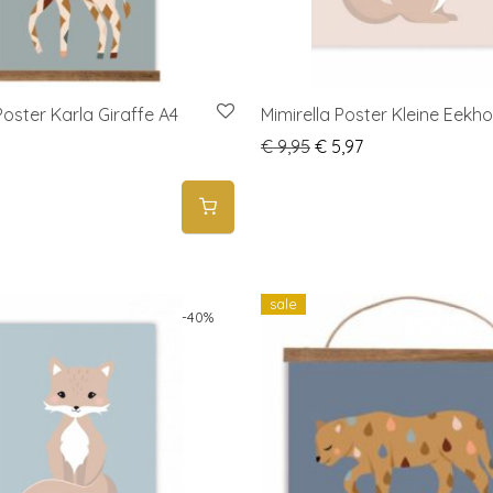
Poster Karla Giraffe A4
Mimirella Poster Kleine Eekh
Original price was: € 9
Current price is: 
€
9,95
€
5,97
sale
-
40
%