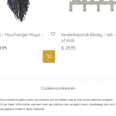
t – Muurhanger Moya –
Kinderkapstok Bexley – Wit 
of Kids
iginal price was: € 14,95.
Current price is: € 9,95.
,95
€
29,95
Cookievoorkeuren
 Dreumesenzo gebruiken we cookies om te meten hoe je met onze website omgaat.
ht je meer informatie wensen over de cookies die we gebruiken raadpleeg dan ons
vacybeleid onderin deze website.