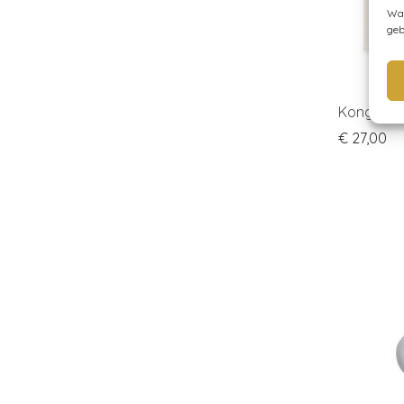
Wan
geb
Konges Sl
€
27,00