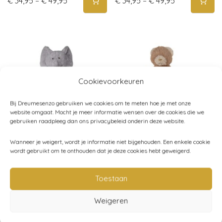
Price range: € 34,95 through € 49,95
Price range: 
€
34,95
–
€
49,95
€
34,95
–
€
49,95
Cookievoorkeuren
Bij Dreumesenzo gebruiken we cookies om te meten hoe je met onze
website omgaat. Mocht je meer informatie wensen over de cookies die we
gebruiken raadpleeg dan ons privacybeleid onderin deze website.
Verzwaringsknuffel –
Wanneer je weigert, wordt je informatie niet bijgehouden. Een enkele cookie
Verzwaringsknuffel –
wordt gebruikt om te onthouden dat je deze cookies hebt geweigerd.
Heavy teddy Olifant –
Heavy teddybeer –
That’s Mine
That’s Mine
Price range: € 34,95 through € 49,95
Price range: 
Toestaan
€
34,95
–
€
49,95
€
34,95
–
€
49,95
Weigeren