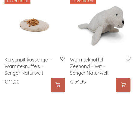
uitverkocht
uitverkocht
Kersenpit kussentje –
Warmteknuffel
Warmteknuffels –
Zeehond – Wit –
Senger Naturwelt
Senger Naturwelt
€
11,00
€
54,95