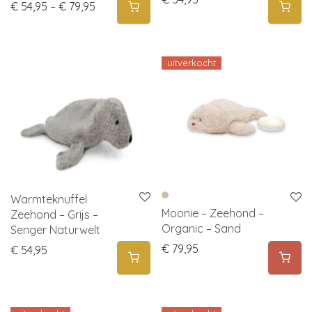
Price range: € 54,95 through € 79,95
€
54,95
–
€
79,95
uitverkocht
Warmteknuffel
Moonie – Zeehond –
Zeehond – Grijs –
Organic – Sand
Senger Naturwelt
€
79,95
€
54,95