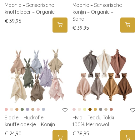
Moonie – Sensorische
Moonie – Sensorische
knuffelbeer – Organic
konijn – Organic –
Sand
€
39,95
€
39,95
Elodie – Hydrofiel
Hvid – Teddy Tokki –
knuffeldoekje – Konijn
100% Merinowol
€
24,90
€
38,95