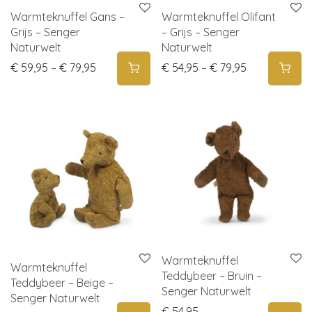
Warmteknuffel Gans –
Warmteknuffel Olifant
Grijs – Senger
– Grijs – Senger
Naturwelt
Naturwelt
Price range: € 59,95 through € 79,95
Price range:
€
59,95
–
€
79,95
€
54,95
–
€
79,95
Warmteknuffel
Warmteknuffel
Teddybeer – Bruin –
Teddybeer – Beige –
Senger Naturwelt
Senger Naturwelt
€
54,95