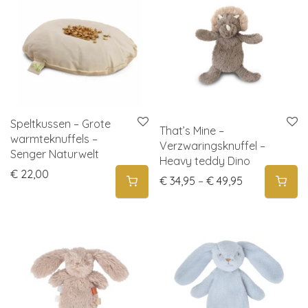
Speltkussen – Grote
That’s Mine –
warmteknuffels –
Verzwaringsknuffel –
Senger Naturwelt
Heavy teddy Dino
€
22,00
Price range: 
€
34,95
–
€
49,95