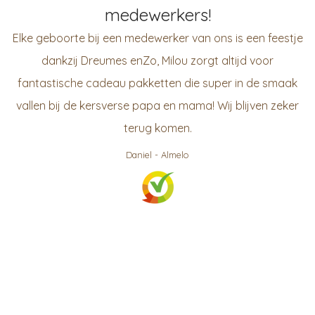
medewerkers!
Elke geboorte bij een medewerker van ons is een feestje
dankzij Dreumes enZo, Milou zorgt altijd voor
fantastische cadeau pakketten die super in de smaak
vallen bij de kersverse papa en mama! Wij blijven zeker
terug komen.
Daniel
-
Almelo
999
klanten waarderen ons gemiddeld met een
9.3
/
10
Bekijk op KiyOh