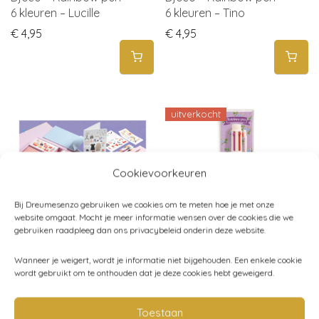
6 kleuren – Lucille
6 kleuren – Tino
€
4,95
€
4,95
uitverkocht
Cookievoorkeuren
Bij Dreumesenzo gebruiken we cookies om te meten hoe je met onze
website omgaat. Mocht je meer informatie wensen over de cookies die we
gebruiken raadpleeg dan ons privacybeleid onderin deze website.
DJECO – Schrijfset
Djeco – Rainbow pen –
Wanneer je weigert, wordt je informatie niet bijgehouden. Een enkele cookie
Tinou
6 kleuren – Aiko
wordt gebruikt om te onthouden dat je deze cookies hebt geweigerd.
€
28,95
€
4,95
Toestaan