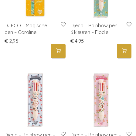
DJECO – Magische
Djeco – Rainbow pen –
pen – Caroline
6 kleuren – Elodie
€
2,95
€
4,95
Djeco – Rainbow pen –
Djeco – Rainbow pen –