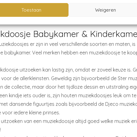
an er namelijk voor zorgen dat een baby heerlijk in slaap val
Toestaan
Weigeren
 vertrouwde muziekje zal het makkelijker zijn om in slaap te 
 dus een win-win situatie voor iedereen.
ekdoosje Babykamer & Kinderkame
ekdoosjes er zijn in veel verschillende soorten en maten, is 
de babykamer. Veel merken hebben een muziekdoosje te koop d
kdoosje uitzoeken kan lastig zijn, omdat er zoveel keuze is.
voor de allerkleinsten. Geweldig zijn bijvoorbeeld de Ster mu
n de collectie, maar door het tijdloze dessin en uitstraling e
en kindje iets ouder is, zijn houten muziekdoosjes leuk om t
 met dansende figuurtjes zoals bijvoorbeeld de Djeco muzie
voor iedere kleine prinses.
t uitzoeken van een muziekdoosje altijd goed welke muziek eri
!