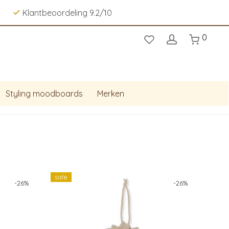
Klantbeoordeling 9.2/10
0
Styling moodboards
Merken
sale
-
26
%
-
26
%