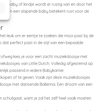
t. Je baby of kindje wordt er rustig van en door het
vallen. En een slapende baby betekent rust voor de
r
het leuk om er eentje te zoeken die mooi past bij de
at perfect past in de stijl van een bepaalde
 Grofweg kies je voor een zacht muziekdoosje met
ziekdoosjes van Little Dutch. Volledig afgestemd op
igenlijk passend in iedere Babykamer.
e kopen of te geven. Vaak zijn deze muziekdoosjes
kdoosje met dansende Ballerina. Een droom van een
n schuilgaat, want je zal het zelf heel vaak moeten