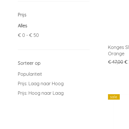
Prijs
Alles
€
0
-
€
50
Konges Sl
Orange
Or
€
47,00
€
Sorteer op
Populariteit
Prijs: Laag naar Hoog
Prijs: Hoog naar Laag
sale