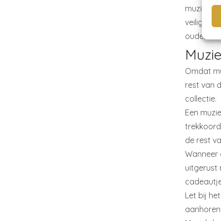
muziekje k
veilige en
ouders en
Muzi
Omdat muzi
rest van 
collectie.
Een muzie
trekkoord 
de rest va
Wanneer e
uitgerust
cadeautje 
Let bij he
aanhoren