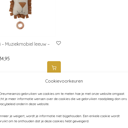
 – Muziekmobiel leeuw –
iginal price was: € 47,95.
Current price is: € 34,95.
34,95
Cookievoorkeuren
Muziekdoosjes
 Dreumesenzo gebruiken we cookies om te meten hoe je met onze website omgaat.
ht je meer informatie wensen over de cookies die we gebruiken raadpleeg dan ons
sjes zijn er in veel verschillende vormen en maten. Een muzie
vacybeleid onderin deze website.
 of Kinderkamer accessoire. Veel meisjes dromen weg bij ee
neer je weigert, wordt je informatie niet bijgehouden. Een enkele cookie wordt
veel jongetjes kan je blij maken met een mooie muziekdoos.
ruikt om te onthouden dat je deze cookies hebt geweigerd.
doosje is namelijk niet alleen mooi, maar is ook nog eens hee