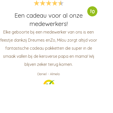
10
Een cadeau voor al onze
medewerkers!
Elke geboorte bij een medewerker van ons is een
feestje dankzij Dreumes enZo, Milou zorgt altijd voor
fantastische cadeau pakketten die super in de
smaak vallen bij de kersverse papa en mama! Wij
blijven zeker terug komen.
Daniel
-
Almelo
999
klanten waarderen ons gemiddeld met een
9.3
/
10
Bekijk op KiyOh