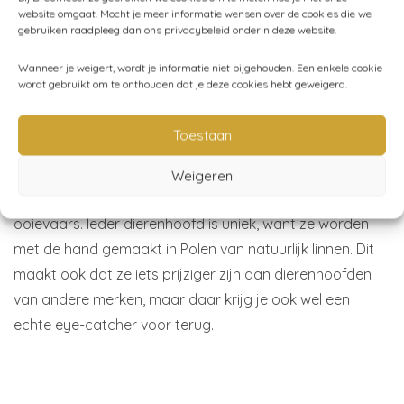
leuk om in de klamboe boven de wieg te hangen.
website omgaat. Mocht je meer informatie wensen over de cookies die we
gebruiken raadpleeg dan ons privacybeleid onderin deze website.
Dierenkoppen kinderkamer
Wanneer je weigert, wordt je informatie niet bijgehouden. Een enkele cookie
Als je echt een uniek dierenhoofd in de kinderkamer wilt,
wordt gebruikt om te onthouden dat je deze cookies hebt geweigerd.
dan is het zeker de moeite waar om de dierenkoppen
van Love Me Decoration te bekijken. Ze geven de
Toestaan
babykamer een magische uitstraling en de kinderkamer
wordt een plek van dromen en fantasie. De circus
Weigeren
olifanten, prachtige beren en vliegende zwanen en
ooievaars. Ieder dierenhoofd is uniek, want ze worden
met de hand gemaakt in Polen van natuurlijk linnen. Dit
maakt ook dat ze iets prijziger zijn dan dierenhoofden
van andere merken, maar daar krijg je ook wel een
echte eye-catcher voor terug.