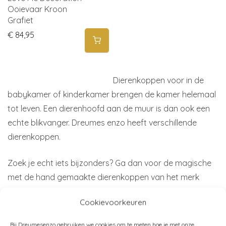
Ooievaar Kroon
Grafiet
€
84,95
Dierenkoppen voor in de
babykamer of kinderkamer brengen de kamer helemaal
tot leven. Een dierenhoofd aan de muur is dan ook een
echte blikvanger. Dreumes enzo heeft verschillende
dierenkoppen.
Zoek je echt iets bijzonders? Ga dan voor de magische
met de hand gemaakte dierenkoppen van het merk
Love me Decoration. De circus olifanten en prachtige
Cookievoorkeuren
beren in zachte kleurtinten. En niet te vergeten de
zwanen en ooievaars die door de lucht vliegen. Super
Bij Dreumesenzo gebruiken we cookies om te meten hoe je met onze