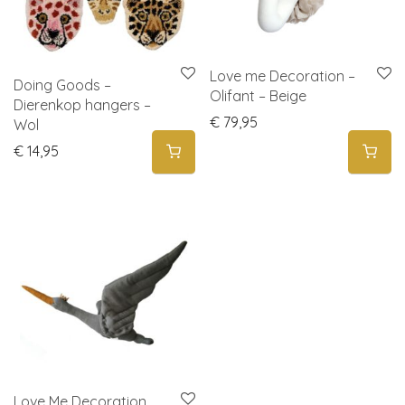
Love me Decoration –
Doing Goods –
Olifant – Beige
Dierenkop hangers –
€
79,95
Wol
€
14,95
Love Me Decoration