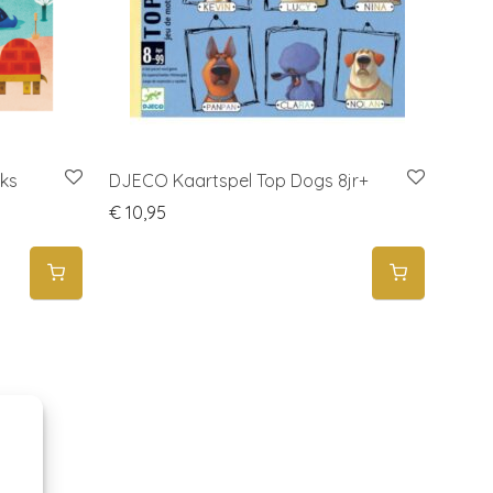
ks
DJECO Kaartspel Top Dogs 8jr+
€
10,95