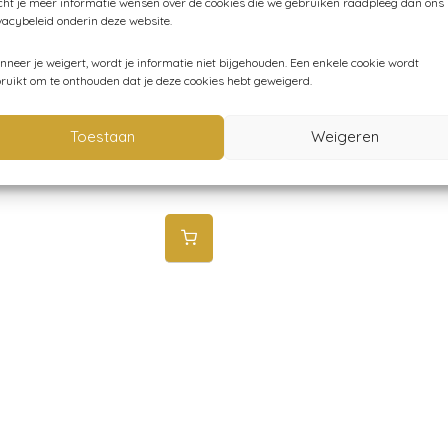
ht je meer informatie wensen over de cookies die we gebruiken raadpleeg dan ons
vacybeleid onderin deze website.
neer je weigert, wordt je informatie niet bijgehouden. Een enkele cookie wordt
ruikt om te onthouden dat je deze cookies hebt geweigerd.
Toestaan
Weigeren
elletje ABC miam! – 8+