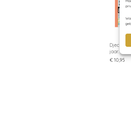
Moc
pri
Wan
geb
Djeco- sp
jaar.
€
10,95