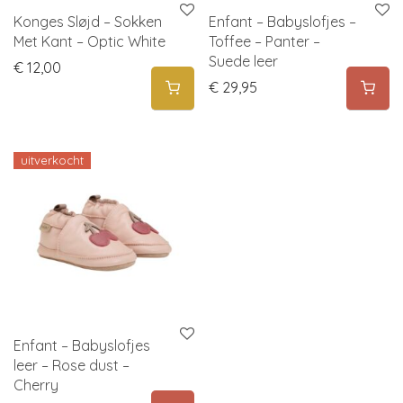
Konges Sløjd – Sokken
Enfant – Babyslofjes –
Met Kant – Optic White
Toffee – Panter –
Suede leer
€
12,00
€
29,95
uitverkocht
Enfant – Babyslofjes
leer – Rose dust –
Cherry