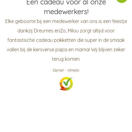
Een cadeau voor al onze
medewerkers!
Elke geboorte bij een medewerker van ons is een feestje
dankzij Dreumes enZo, Milou zorgt altijd voor
fantastische cadeau pakketten die super in de smaak
vallen bij de kersverse papa en mama! Wij blijven zeker
terug komen.
Daniel
-
Almelo
999
klanten waarderen ons gemiddeld met een
9.3
/
10
Bekijk op KiyOh