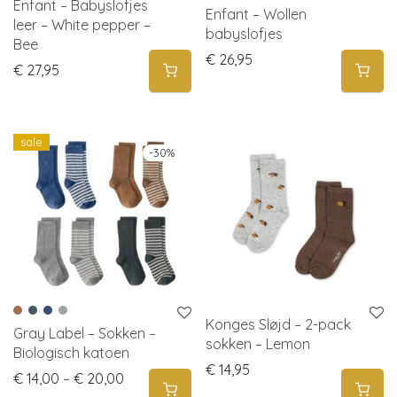
Enfant – Babyslofjes
Enfant – Wollen
leer – White pepper –
babyslofjes
Bee
€
26,95
€
27,95
sale
-
30
%
Konges Sløjd – 2-pack
Gray Label – Sokken –
sokken – Lemon
Biologisch katoen
€
14,95
Price range: € 14,00 through € 20,00
€
14,00
–
€
20,00