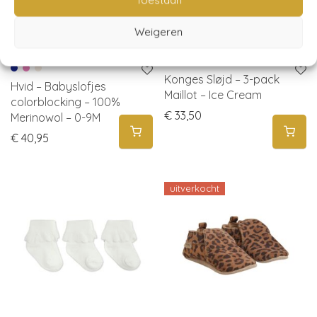
Toestaan
Weigeren
Konges Sløjd – 3-pack
Hvid – Babyslofjes
Maillot – Ice Cream
colorblocking – 100%
€
33,50
Merinowol – 0-9M
€
40,95
uitverkocht