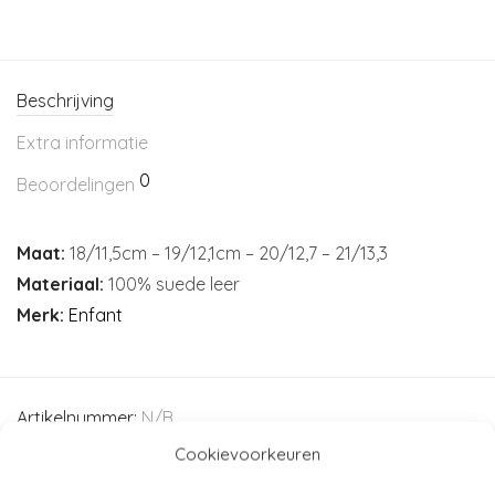
Beschrijving
Extra informatie
0
Beoordelingen
Maat:
18/11,5cm – 19/12,1cm – 20/12,7 – 21/13,3
Materiaal:
100% suede leer
Merk:
Enfant
Artikelnummer:
N/B
Categorieën:
Baby
,
Baby (44-80)
,
Enfant
,
Kleding
,
Mode
Cookievoorkeuren
accessoires
,
Slofjes - sokken - maillots
,
T-shirt - tops