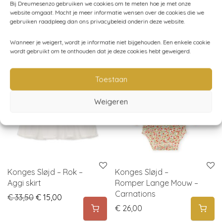
Bij Dreumesenzo gebruiken we cookies om te meten hoe je met onze
website omgaat. Mocht je meer informatie wensen over de cookies die we
gebruiken raadpleeg dan ons privacybeleid onderin deze website.
Gerelateerde producten
Wanneer je weigert, wordt je informatie niet bijgehouden. Een enkele cookie
wordt gebruikt om te onthouden dat je deze cookies hebt geweigerd.
uitverkocht
sale
-
55
%
Toestaan
Weigeren
Konges Sløjd – Rok –
Konges Sløjd –
Aggi skirt
Romper Lange Mouw –
Carnations
Original price was: € 33,50.
Current price is: € 15,00.
€
33,50
€
15,00
€
26,00