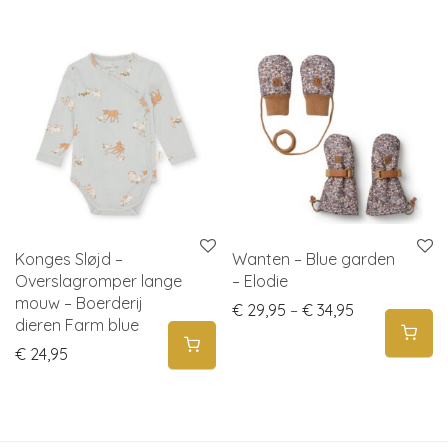
Konges Sløjd –
Wanten – Blue garden
Overslagromper lange
– Elodie
mouw – Boerderij
Price range:
€
29,95
–
€
34,95
dieren Farm blue
€
24,95