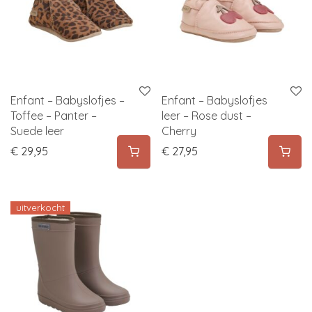
Enfant – Babyslofjes –
Enfant – Babyslofjes
Toffee – Panter –
leer – Rose dust –
Suede leer
Cherry
€
29,95
€
27,95
uitverkocht