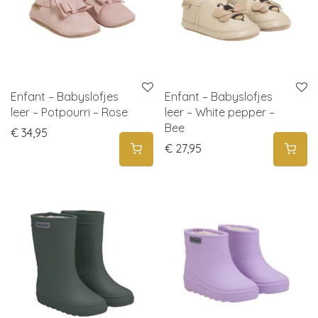
Enfant – Babyslofjes
Enfant – Babyslofjes
leer – Potpourri – Rose
leer – White pepper –
Bee
€
34,95
€
27,95