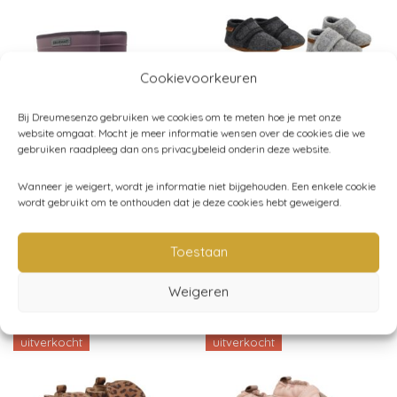
Cookievoorkeuren
Bij Dreumesenzo gebruiken we cookies om te meten hoe je met onze
website omgaat. Mocht je meer informatie wensen over de cookies die we
gebruiken raadpleeg dan ons privacybeleid onderin deze website.
Wanneer je weigert, wordt je informatie niet bijgehouden. Een enkele cookie
wordt gebruikt om te onthouden dat je deze cookies hebt geweigerd.
Enfant – Thermoboots
Enfant – Wollen
– Rose Taupe
babyslofjes
€
49,95
Toestaan
€
24,95
Weigeren
uitverkocht
uitverkocht