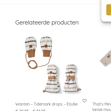
Gerelateerde producten
Wanten – Tidemark drops – Elodie
That’s Mi
lange mou
Price range: € 29,95 through € 34,95