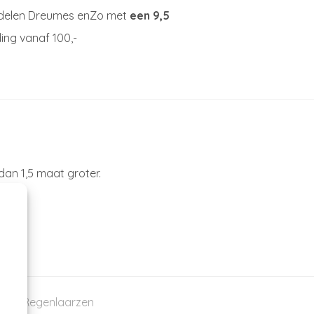
delen Dreumes enZo met
een 9,5
ing vanaf 100,-
dan 1,5 maat groter.
res
,
Regenlaarzen