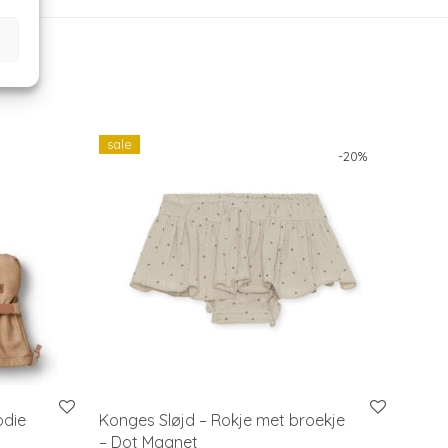
sale
-
20
%
odie
Konges Sløjd – Rokje met broekje
– Dot Magnet
 € 29,95 through € 34,95