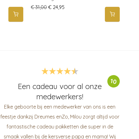
Original price was: € 31,00.
Current price is: € 24,95.
€
31,00
€
24,95
10
Een cadeau voor al onze
medewerkers!
Elke geboorte bij een medewerker van ons is een
feestje dankzij Dreumes enZo, Milou zorgt altijd voor
fantastische cadeau pakketten die super in de
smaak vallen bij de kersverse papa en mama! Wij