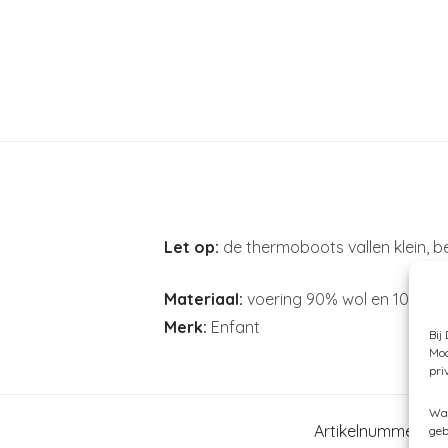
Let op:
de thermoboots vallen klein, be
Materiaal:
voering 90% wol en 10% poly
Merk:
Enfant
Bij
Moc
pri
Wan
Artikelnummer:
N/
geb