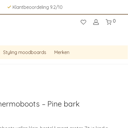
Klantbeoordeling 9.2/10
0
Styling moodboards
Merken
hermoboots – Pine bark