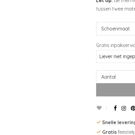
Let op:
de thermob
tussen twee maten
Schoenmaat
Gratis inpakservi
Aantal
Snelle leverin
Gratis
feesteli