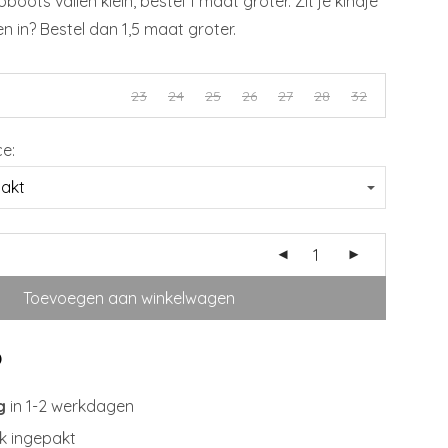
oots vallen klein, bestel 1 maat groter. Zit je kindje
 in? Bestel dan 1,5 maat groter.
23
24
25
26
27
28
32
ce:
Toevoegen aan winkelwagen
g
in 1-2 werkdagen
jk ingepakt