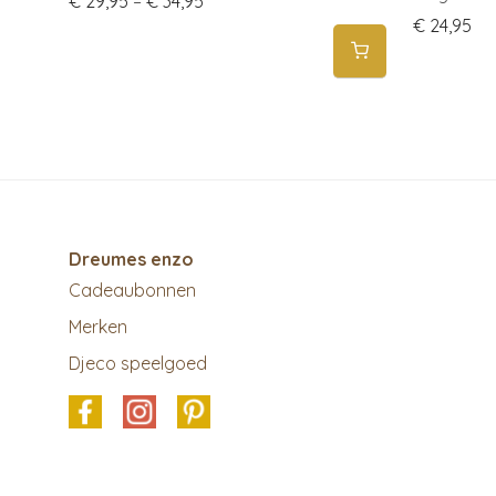
€
29,95
–
€
34,95
€
24,95
Dreumes enzo
Cadeaubonnen
Merken
Djeco speelgoed