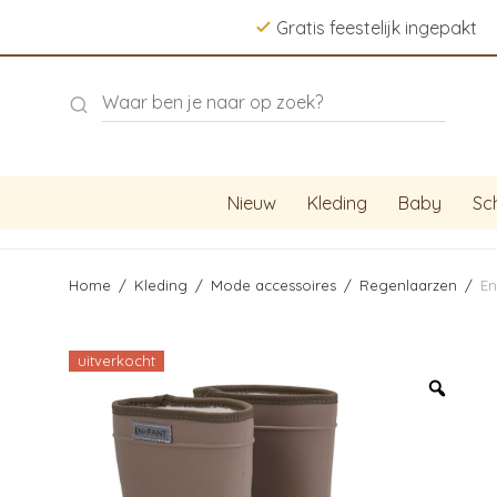
Gratis feestelijk ingepakt
Nieuw
Kleding
Baby
Sc
Home
/
Kleding
/
Mode accessoires
/
Regenlaarzen
/
En
uitverkocht