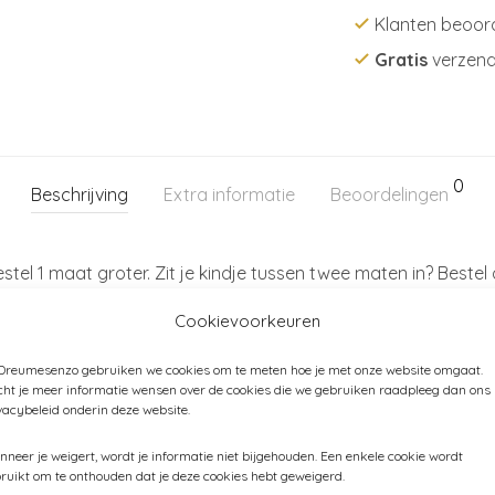
Klanten beoor
Gratis
verzend
0
Beschrijving
Extra informatie
Beoordelingen
stel 1 maat groter. Zit je kindje tussen twee maten in? Bestel 
Cookievoorkeuren
ester – buitenkant: megol (100% TPE, PVC-vrij)
 Dreumesenzo gebruiken we cookies om te meten hoe je met onze website omgaat.
ht je meer informatie wensen over de cookies die we gebruiken raadpleeg dan ons
vacybeleid onderin deze website.
neer je weigert, wordt je informatie niet bijgehouden. Een enkele cookie wordt
B
Categorieën:
Enfant
,
Kind (86-116)
,
Kleding
,
Mode accessoi
ruikt om te onthouden dat je deze cookies hebt geweigerd.