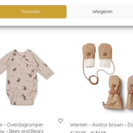
Toestaan
Weigeren
ne – Overslagromper
Wanten – Aviator brown – El
w – Bees and Bears
Price range: