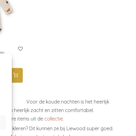
ri
 35,00.
is: € 15,00.
Voor de koude nachten is het heerlijk
ijn heerlijk zacht en zitten comfortabel.
andere items uit de
collectie
.
s in de kleren? Dit kunnen ze bij Liewood super goed.