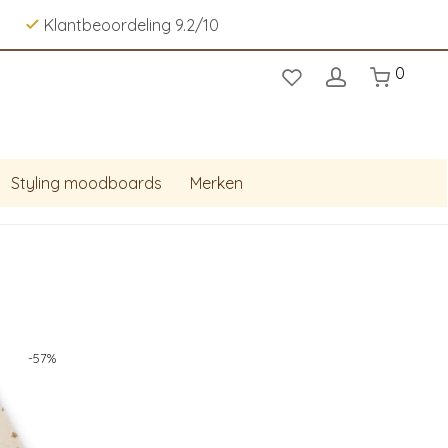
Klantbeoordeling 9.2/10
0
Styling moodboards
Merken
-
57
%