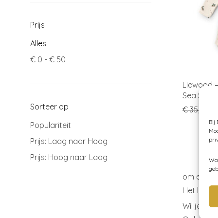
Prijs
Alles
€
0
-
€
50
Liewood 
Sea Shell 
Sorteer op
Or
€
35,00
€
Bij
Populariteit
Moc
pri
Prijs: Laag naar Hoog
Prijs: Hoog naar Laag
Wan
geb
om een py
Het leuke
Wil je ook