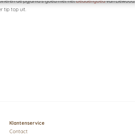
ineren de pyjama’s goed met het
beddengoed
van Liewood.
er tip top uit.
Klantenservice
Contact