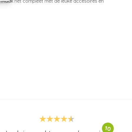
 Maak het compleet met de leuke accesoires en
10