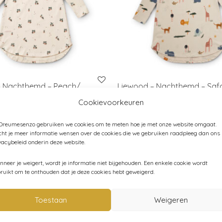
– Nachthemd – Peach/
Liewood – Nachthemd – Safa
Mix
Sandy Mix
Cookievoorkeuren
iginal price was: € 35,00.
Current price is: € 24,95.
Original price was: €
Current price 
24,95
€
35,00
€
15,00
 Dreumesenzo gebruiken we cookies om te meten hoe je met onze website omgaat.
ht je meer informatie wensen over de cookies die we gebruiken raadpleeg dan ons
vacybeleid onderin deze website.
neer je weigert, wordt je informatie niet bijgehouden. Een enkele cookie wordt
ruikt om te onthouden dat je deze cookies hebt geweigerd.
jama aan te doen. De pyjama’s en nachthemden van Liewood z
 van de Liewood pyjama’s is dat ze goed combineren met de 
Toestaan
Weigeren
 zo graag dat je kleintje er in de pyjama net zo leuk uitziet al