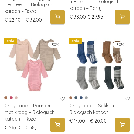
met kraag – Biologisch
gestreept – Biologisch
katoen – Berry
katoen – Roze
Original price was: € 
Current price i
€
38,00
€
29,95
Price range: € 22,40 through € 32,00
€
22,40
–
€
32,00
sale
sale
-
30
%
-
30
%
Gray Label – Romper
Gray Label – Sokken –
met kraag – Biologisch
Biologisch katoen
katoen – Roze
Price range:
€
14,00
–
€
20,00
Price range: € 26,60 through € 38,00
€
26,60
–
€
38,00