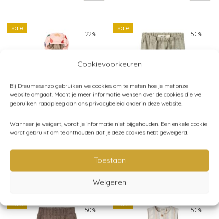
sale
sale
-
22
%
-
50
%
Cookievoorkeuren
Bij Dreumesenzo gebruiken we cookies om te meten hoe je met onze
website omgaat. Mocht je meer informatie wensen over de cookies die we
gebruiken raadpleeg dan ons privacybeleid onderin deze website.
Wanneer je weigert, wordt je informatie niet bijgehouden. Een enkele cookie
Konges Sløjd –
Lil’ Atelier – Broek Feng
wordt gebruikt om te onthouden dat je deze cookies hebt geweigerd.
Winterjas Nuka –
– Moss gray
Coeur rose coloré
Original price was: € 17
Current price is:
€
17,99
€
8,99
Toestaan
Original price was: € 134,95.
Current price is: € 104,95.
€
134,95
€
104,95
Weigeren
sale
sale
-
50
%
-
50
%