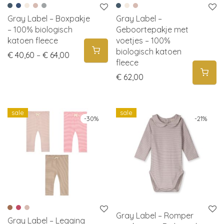
Gray Label – Boxpakje
Gray Label –
– 100% biologisch
Geboortepakje met
katoen fleece
voetjes – 100%
biologisch katoen
Price range: € 40,60 through € 64,00
€
40,60
–
€
64,00
fleece
€
62,00
sale
sale
-
30
%
-
21
%
Gray Label – Romper
Gray Label – Legging