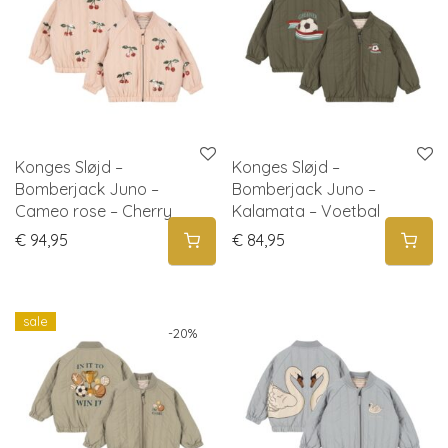
Konges Sløjd –
Konges Sløjd –
Bomberjack Juno –
Bomberjack Juno –
Cameo rose – Cherry
Kalamata – Voetbal
€
94,95
€
84,95
sale
-
20
%