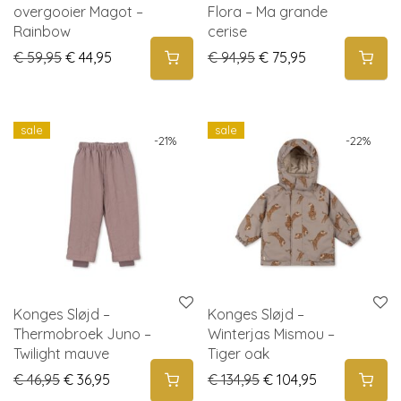
overgooier Magot –
Flora – Ma grande
Rainbow
cerise
Original price was: € 59,95.
Current price is: € 44,95.
Original price was: € 
Current price i
€
59,95
€
44,95
€
94,95
€
75,95
sale
sale
-
21
%
-
22
%
Konges Sløjd –
Konges Sløjd –
Thermobroek Juno –
Winterjas Mismou –
Twilight mauve
Tiger oak
Original price was: € 46,95.
Current price is: € 36,95.
Original price was: € 
Current price 
€
46,95
€
36,95
€
134,95
€
104,95