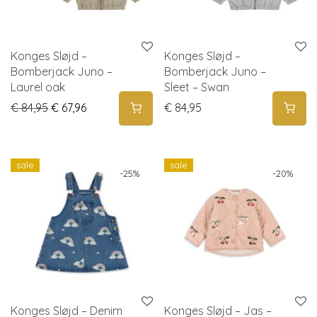
Konges Sløjd –
Konges Sløjd –
Bomberjack Juno –
Bomberjack Juno –
Laurel oak
Sleet – Swan
Original price was: € 84,95.
Current price is: € 67,96.
€
84,95
€
67,96
€
84,95
sale
sale
-
25
%
-
20
%
Konges Sløjd – Denim
Konges Sløjd – Jas –