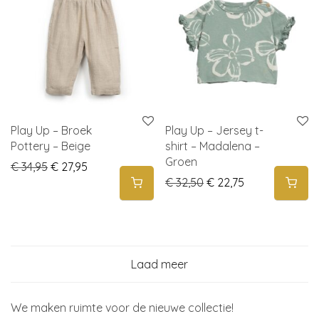
Play Up – Broek
Play Up – Jersey t-
Pottery – Beige
shirt – Madalena –
Groen
Original price was: € 34,95.
Current price is: € 27,95.
€
34,95
€
27,95
Original price was: € 
Current price i
€
32,50
€
22,75
Laad meer
We maken ruimte voor de nieuwe collectie!