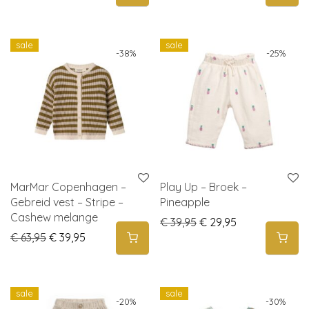
sale
sale
-
38
%
-
25
%
MarMar Copenhagen –
Play Up – Broek –
Gebreid vest – Stripe –
Pineapple
Cashew melange
Original price was: € 
Current price i
€
39,95
€
29,95
Original price was: € 63,95.
Current price is: € 39,95.
€
63,95
€
39,95
sale
sale
-
20
%
-
30
%