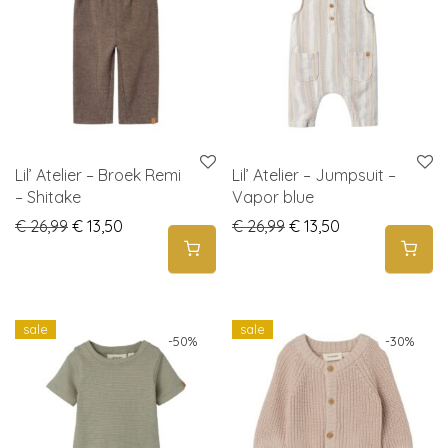
Lil’ Atelier – Broek Remi
Lil’ Atelier – Jumpsuit –
– Shitake
Vapor blue
Original price was: € 26,99.
Current price is: € 13,50.
Original price was: € 2
Current price is
€
26,99
€
13,50
€
26,99
€
13,50
sale
sale
-
50
%
-
30
%