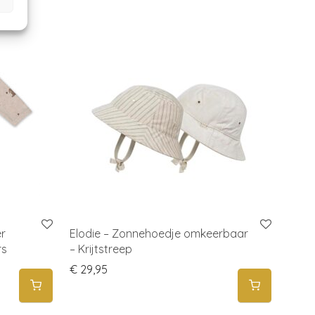
er
Elodie – Zonnehoedje omkeerbaar
rs
– Krijtstreep
€
29,95