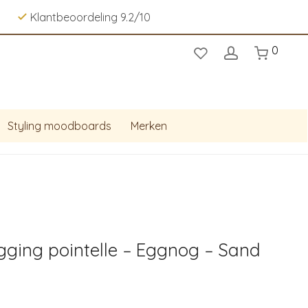
Klantbeoordeling 9.2/10
0
Styling moodboards
Merken
egging pointelle – Eggnog – Sand