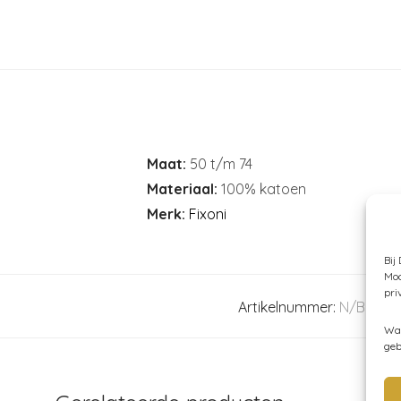
Maat:
50 t/m 74
Materiaal:
100% katoen
Merk:
Fixoni
Bij
Moc
pri
Artikelnummer:
N/B
Ca
Wan
geb