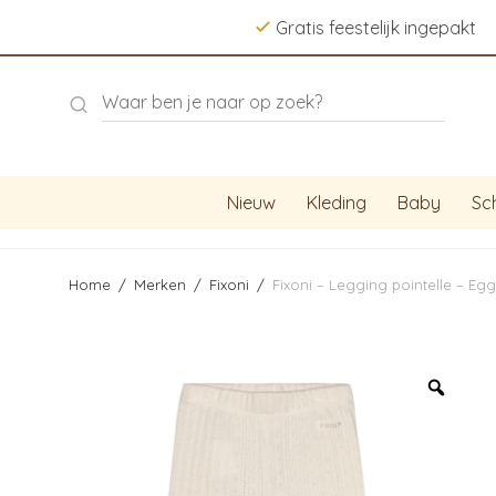
Gratis feestelijk ingepakt
Nieuw
Kleding
Baby
Sc
Home
/
Merken
/
Fixoni
/
Fixoni – Legging pointelle – E