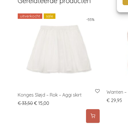
Gerelateerde producten
uitverkocht
sale
-
55
%
Wanten – B
Konges Sløjd – Rok – Aggi skirt
€
29,95
Original price was: € 33,50.
Current price is: € 15,00.
€
33,50
€
15,00