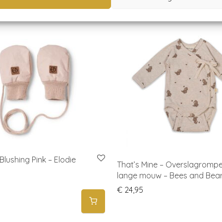
lushing Pink – Elodie
That’s Mine – Overslagromp
lange mouw – Bees and Bea
€
24,95