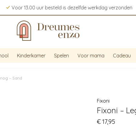
Voor 13.00 uur besteld is dezelfde werkdag verzonden
hool
Kinderkamer
Spelen
Voor mama
Cadeau
ggnog – Sand
Fixoni
Fixoni – L
€
17,95