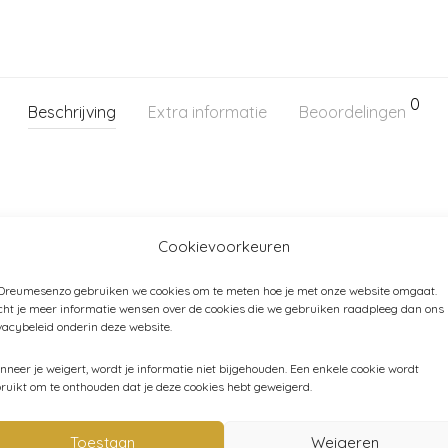
0
Beschrijving
Extra informatie
Beoordelingen
Cookievoorkeuren
 Dreumesenzo gebruiken we cookies om te meten hoe je met onze website omgaat.
ht je meer informatie wensen over de cookies die we gebruiken raadpleeg dan ons
vacybeleid onderin deze website.
tegorieën:
Baby
,
Baby (44-80)
,
Broeken - leggings - shorts
,
Fi
neer je weigert, wordt je informatie niet bijgehouden. Een enkele cookie wordt
ruikt om te onthouden dat je deze cookies hebt geweigerd.
Toestaan
Weigeren