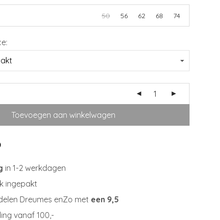
50
56
62
68
74
ce:
Toevoegen aan winkelwagen
g
in 1-2 werkdagen
jk ingepakt
delen Dreumes enZo met
een 9,5
ing vanaf 100,-