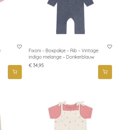
e
Fixoni – Boxpakje – Rib – Vintage
indigo melange – Donkerblauw
€
34,95