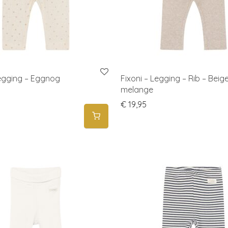
Legging – Eggnog
Fixoni – Legging – Rib – Beig
melange
€
19,95