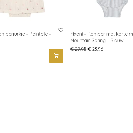
omperjurkje – Pointelle –
Fixoni – Romper met korte 
Mountain Spring – Blauw
Original price was: € 
Current price i
€
29,95
€
23,96