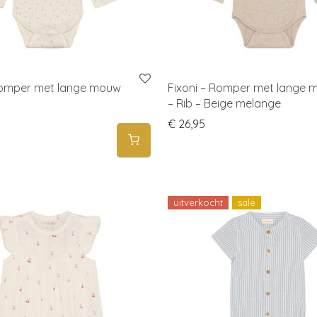
Romper met lange mouw
Fixoni – Romper met lange
– Rib – Beige melange
€
26,95
uitverkocht
sale