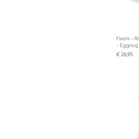
Fixoni – 
– Eggnog
€
26,95