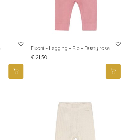
e
Fixoni – Legging – Rib – Dusty rose
€
21,50