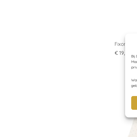
Fixoni – L
€
19,95
Bij
Moc
pri
Wan
geb