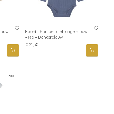
 mouw
Fixoni – Romper met lange mouw
– Rib – Donkerblauw
€
21,50
-
20
%