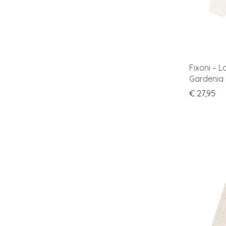
Fixoni – L
Gardenia 
€
27,95