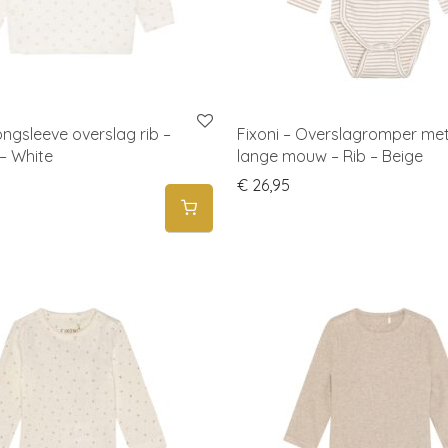
ongsleeve overslag rib –
Fixoni – Overslagromper me
– White
lange mouw – Rib – Beige
€
26,95