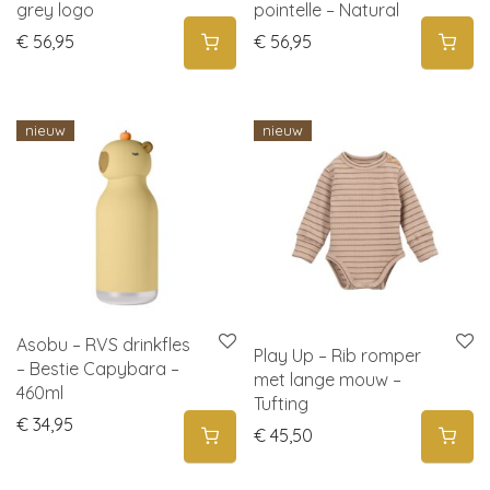
grey logo
pointelle – Natural
€
56,95
€
56,95
nieuw
nieuw
Asobu – RVS drinkfles
Play Up – Rib romper
– Bestie Capybara –
met lange mouw –
460ml
Tufting
€
34,95
€
45,50