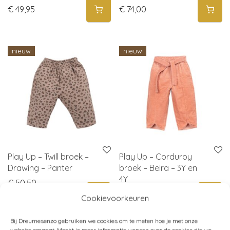
€
49,95
€
74,00
nieuw
nieuw
Play Up – Twill broek –
Play Up – Corduroy
Drawing – Panter
broek – Beira – 3Y en
4Y
€
50,50
€
69,95
Cookievoorkeuren
Bij Dreumesenzo gebruiken we cookies om te meten hoe je met onze
website omgaat. Mocht je meer informatie wensen over de cookies die we