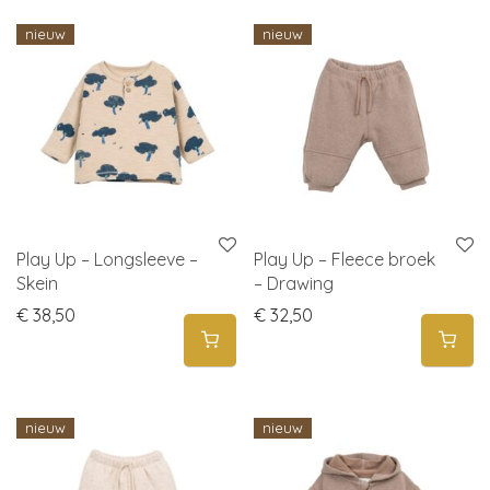
nieuw
nieuw
Play Up – Longsleeve –
Play Up – Fleece broek
Skein
– Drawing
€
38,50
€
32,50
nieuw
nieuw