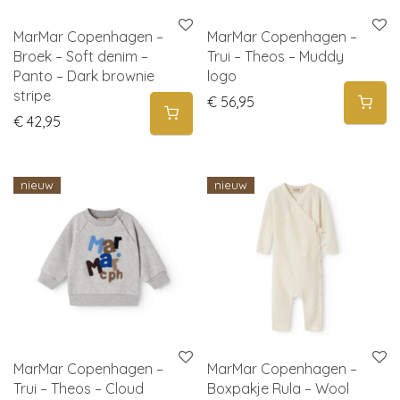
MarMar Copenhagen –
MarMar Copenhagen –
Broek – Soft denim –
Trui – Theos – Muddy
Panto – Dark brownie
logo
stripe
€
56,95
€
42,95
nieuw
nieuw
MarMar Copenhagen –
MarMar Copenhagen –
Trui – Theos – Cloud
Boxpakje Rula – Wool