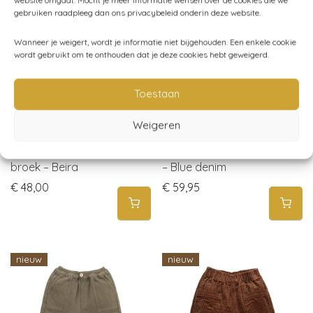
nieuw
nieuw
gebruiken raadpleeg dan ons privacybeleid onderin deze website.
Wanneer je weigert, wordt je informatie niet bijgehouden. Een enkele cookie
wordt gebruikt om te onthouden dat je deze cookies hebt geweigerd.
Toestaan
Weigeren
Play Up – Corduroy
Play Up – Spijkerbroek
broek – Beira
– Blue denim
€
48,00
€
59,95
nieuw
nieuw