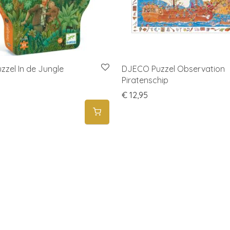
zel In de Jungle
DJECO Puzzel Observation
Piratenschip
€
12,95