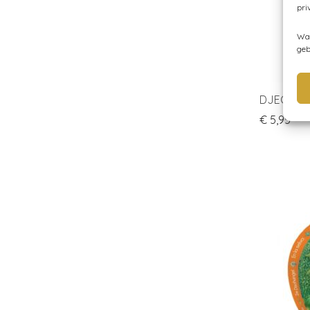
pri
Wan
geb
DJECO Min
€
5,95