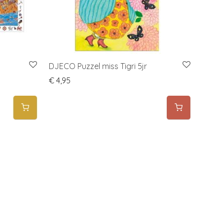
DJECO Puzzel miss Tigri 5jr
€
4,95