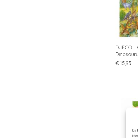
DJECO – O
Dinosauru
€
15,95
Bij
Moc