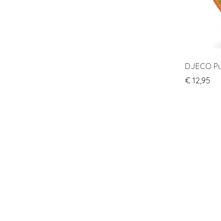
DJECO Puz
€
12,95