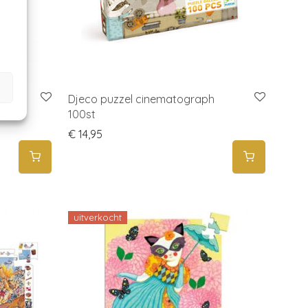
60 st.
Djeco puzzel cinematograph
100st
€
14,95
uitverkocht