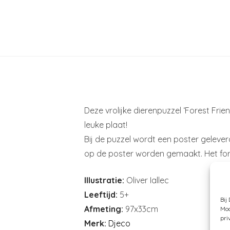
Deze vrolijke dierenpuzzel ‘Forest Frie
leuke plaat!
Bij de puzzel wordt een poster geleverd
op de poster worden gemaakt. Het form
Illustratie:
Oliver Iallec
Leeftijd:
5+
Bij
Afmeting:
97x33cm
Moc
pri
Merk:
Djeco