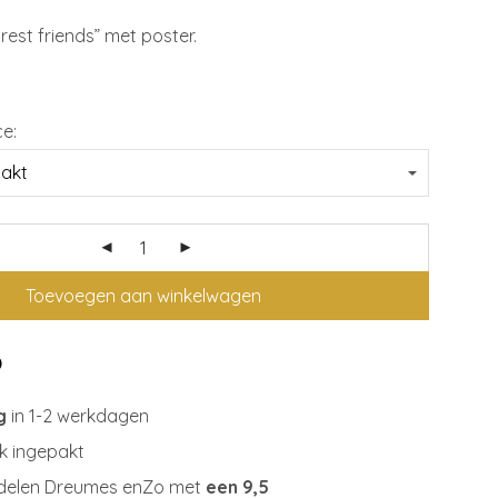
orest friends” met poster.
ce:
Toevoegen aan winkelwagen
g
in 1-2 werkdagen
jk ingepakt
delen Dreumes enZo met
een 9,5