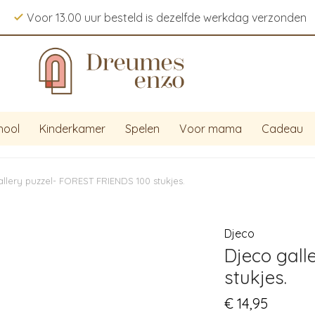
Voor 13.00 uur besteld is dezelfde werkdag verzonden
hool
Kinderkamer
Spelen
Voor mama
Cadeau
llery puzzel- FOREST FRIENDS 100 stukjes.
Djeco
Djeco gall
stukjes.
€
14,95