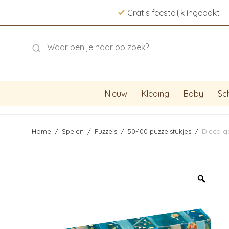
Gratis feestelijk ingepakt
Nieuw
Kleding
Baby
Sc
Home
/
Spelen
/
Puzzels
/
50-100 puzzelstukjes
/
Djeco ga