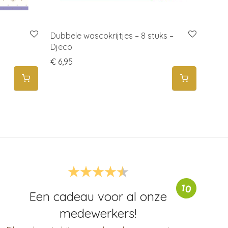
Dubbele wascokrijtjes – 8 stuks –
Djeco
€
6,95
10
Een cadeau voor al onze
medewerkers!