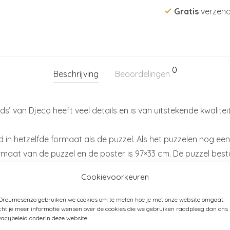
Gratis
verzend
0
Beschrijving
Beoordelingen
nds’ van Djeco heeft veel details en is van uitstekende kwalite
 in hetzelfde formaat als de puzzel. Als het puzzelen nog een 
aat van de puzzel en de poster is 97×33 cm. De puzzel besta
Cookievoorkeuren
 Dreumesenzo gebruiken we cookies om te meten hoe je met onze website omgaat.
ht je meer informatie wensen over de cookies die we gebruiken raadpleeg dan ons
vacybeleid onderin deze website.