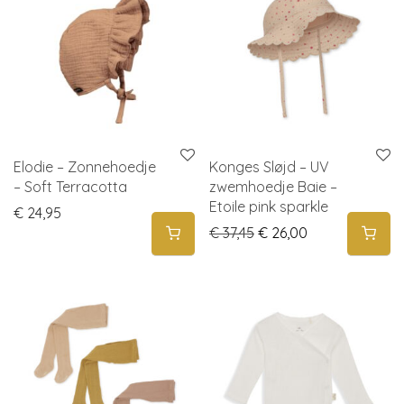
Elodie – Zonnehoedje
Konges Sløjd – UV
– Soft Terracotta
zwemhoedje Baie –
Etoile pink sparkle
€
24,95
Original price was: € 3
Current price i
€
37,45
€
26,00