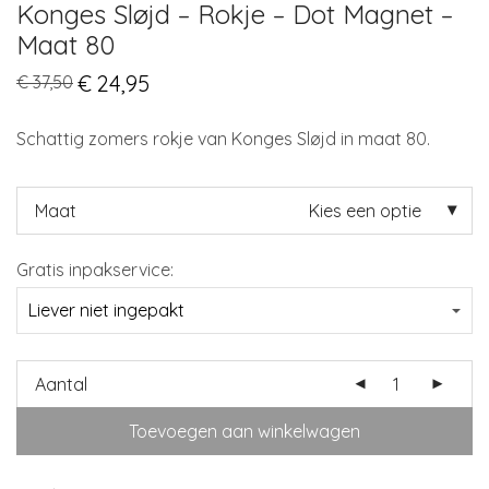
Konges Sløjd – Rokje – Dot Magnet –
Maat 80
Original
€
24,95
Current
€
37,50
price
price
was:
is:
€ 37,50.
€ 24,95.
Schattig zomers rokje van Konges Sløjd in maat 80.
Maat
Kies een optie
Gratis inpakservice:
Aantal
Toevoegen aan winkelwagen