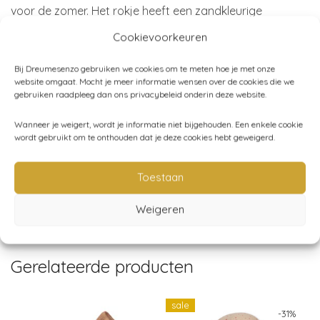
voor de zomer. Het rokje heeft een zandkleurige
ondergrond met een stipje in blauwgrijs.
Cookievoorkeuren
Materiaal:
100% Organisch katoen
Bij Dreumesenzo gebruiken we cookies om te meten hoe je met onze
website omgaat. Mocht je meer informatie wensen over de cookies die we
Merk:
Konges Sløjd
gebruiken raadpleeg dan ons privacybeleid onderin deze website.
Wanneer je weigert, wordt je informatie niet bijgehouden. Een enkele cookie
wordt gebruikt om te onthouden dat je deze cookies hebt geweigerd.
Artikelnummer:
N/B
Categorieën:
Jurken - rokjes
,
Kleding
,
Konges Sløjd
,
Toestaan
SALE!
Weigeren
Gerelateerde producten
sale
-
31
%