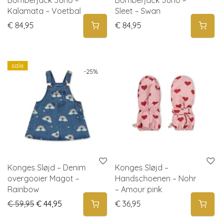
Bomberjack Juno –
Bomberjack Juno –
Kalamata – Voetbal
Sleet – Swan
€
84,95
€
84,95
sale
-
25
%
Konges Sløjd – Denim
Konges Sløjd –
overgooier Magot –
Handschoenen – Nohr
Rainbow
– Amour pink
Original price was: € 59,95.
Current price is: € 44,95.
€
59,95
€
44,95
€
36,95