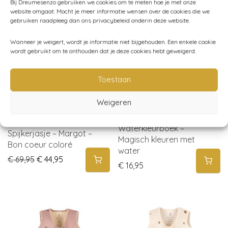
Bij Dreumesenzo gebruiken we cookies om te meten hoe je met onze
website omgaat. Mocht je meer informatie wensen over de cookies die we
sale
gebruiken raadpleeg dan ons privacybeleid onderin deze website.
-
36
%
Wanneer je weigert, wordt je informatie niet bijgehouden. Een enkele cookie
wordt gebruikt om te onthouden dat je deze cookies hebt geweigerd.
Toestaan
Weigeren
Konges Sløjd –
Konges Sløjd –
Waterkleurboek –
Spijkerjasje – Margot –
Magisch kleuren met
Bon coeur coloré
water
Original price was: € 69,95.
Current price is: € 44,95.
€
69,95
€
44,95
€
16,95