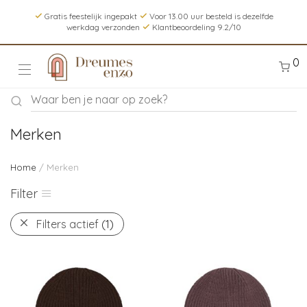
Gratis feestelijk ingepakt
Voor 13.00 uur besteld is dezelfde
werkdag verzonden
Klantbeoordeling 9.2/10
0
Merken
Home
/ Merken
Filter
Filters actief
(1)