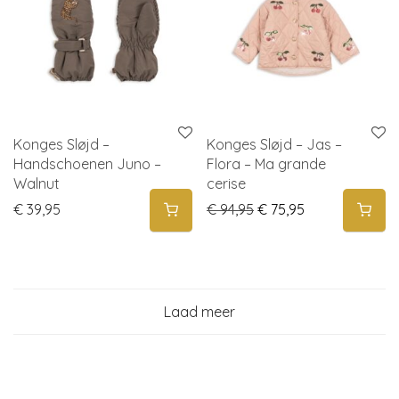
Konges Sløjd –
Konges Sløjd – Jas –
Handschoenen Juno –
Flora – Ma grande
Walnut
cerise
Original price was: € 
Current price i
€
39,95
€
94,95
€
75,95
Laad meer