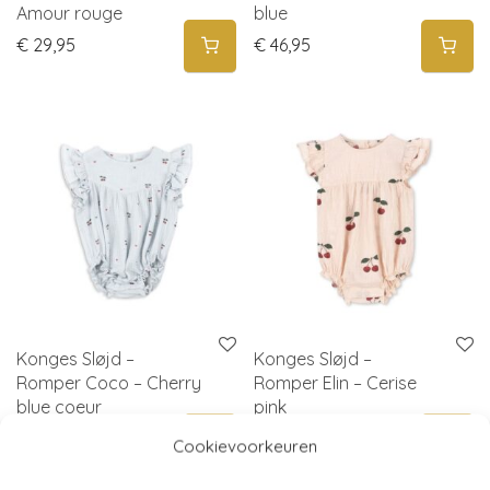
Amour rouge
blue
€
29,95
€
46,95
Konges Sløjd –
Konges Sløjd –
Romper Coco – Cherry
Romper Elin – Cerise
blue coeur
pink
€
54,95
€
49,95
Cookievoorkeuren