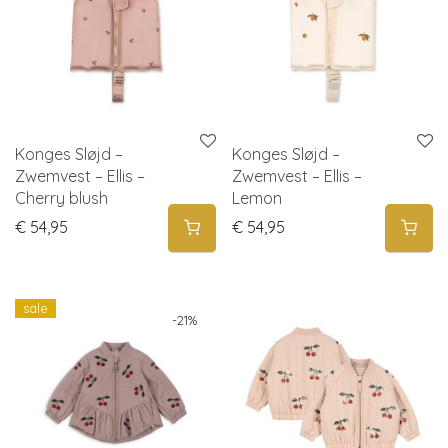
Konges Sløjd –
Konges Sløjd –
Zwemvest – Ellis –
Zwemvest – Ellis –
Cherry blush
Lemon
€
54,95
€
54,95
sale
-
21
%