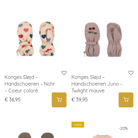
Konges Sløjd –
Konges Sløjd –
Handschoenen – Nohr
Handschoenen Juno –
– Coeur coloré
Twilight mauve
€
36,95
€
39,95
sale
-
20
%