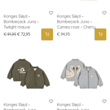
Konges Sløjd –
Konges Sløjd –
Bomberjack Juna –
Bomberjack Juno –
Twilight mauve
Cameo rose – Cherry
Original price was: € 91,95.
Current price is: € 72,95.
€
91,95
€
72,95
€
94,95
Konges Sløjd –
Konges Sløjd –