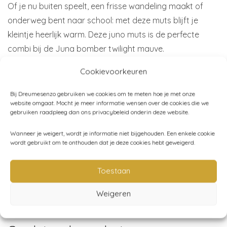
Of je nu buiten speelt, een frisse wandeling maakt of
onderweg bent naar school: met deze muts blijft je
kleintje heerlijk warm. Deze juno muts is de perfecte
combi bij de Juna bomber twilight mauve.
Cookievoorkeuren
Maat:
12-18 maanden en 2-4 jaar
Materiaal:
Nylon en polyester
Bij Dreumesenzo gebruiken we cookies om te meten hoe je met onze
Merk:
Konges Sløjd
website omgaat. Mocht je meer informatie wensen over de cookies die we
gebruiken raadpleeg dan ons privacybeleid onderin deze website.
Wanneer je weigert, wordt je informatie niet bijgehouden. Een enkele cookie
wordt gebruikt om te onthouden dat je deze cookies hebt geweigerd.
Artikelnummer:
N/B
Categorieën:
Kleding
,
Konges Sløjd
,
Mode accessoires
,
Toestaan
Mutsen - sjaals - handschoenen
Weigeren