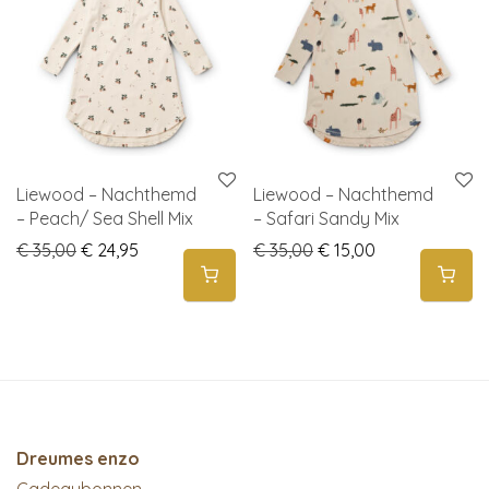
Liewood – Nachthemd
Liewood – Nachthemd
– Peach/ Sea Shell Mix
– Safari Sandy Mix
Original price was: € 35,00.
Current price is: € 24,95.
Original price was: € 
Current price i
€
35,00
€
24,95
€
35,00
€
15,00
Dreumes enzo