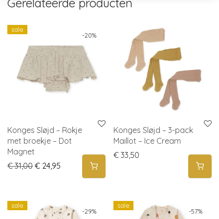
Gerelateerde producten
sale
-
20
%
Konges Sløjd – Rokje
Konges Sløjd – 3-pack
met broekje – Dot
Maillot – Ice Cream
Magnet
€
33,50
Original price was: € 31,00.
Current price is: € 24,95.
€
31,00
€
24,95
sale
sale
-
29
%
-
57
%