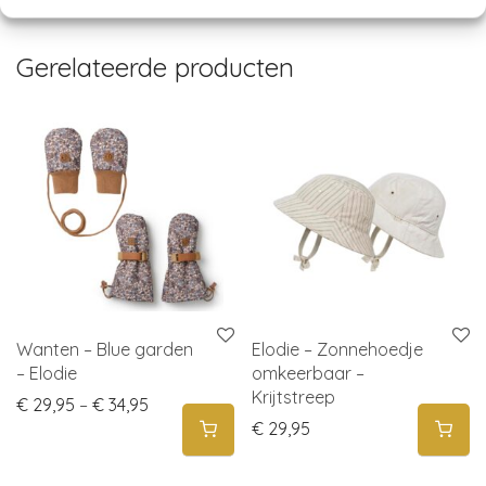
Gerelateerde producten
Wanten – Blue garden
Elodie – Zonnehoedje
– Elodie
omkeerbaar –
Krijtstreep
Price range: € 29,95 through € 34,95
€
29,95
–
€
34,95
€
29,95