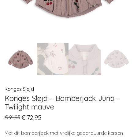
Konges Sløjd
Konges Sløjd – Bomberjack Juna –
Twilight mauve
Original
€
72,95
Current
€
91,95
price
price
was:
is:
€ 91,95.
€ 72,95.
Met dit bomberjack met vrolijke geborduurde kersen