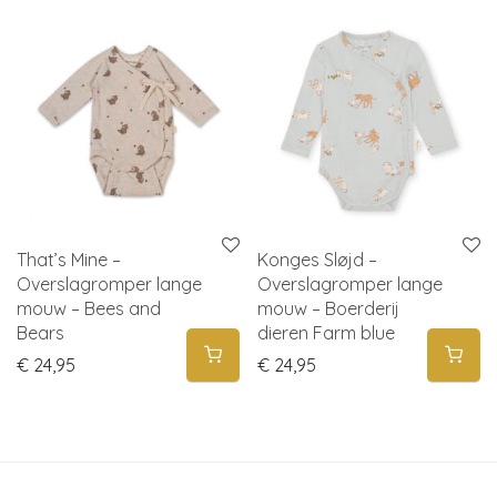
That’s Mine –
Konges Sløjd –
Overslagromper lange
Overslagromper lange
mouw – Bees and
mouw – Boerderij
Bears
dieren Farm blue
€
24,95
€
24,95