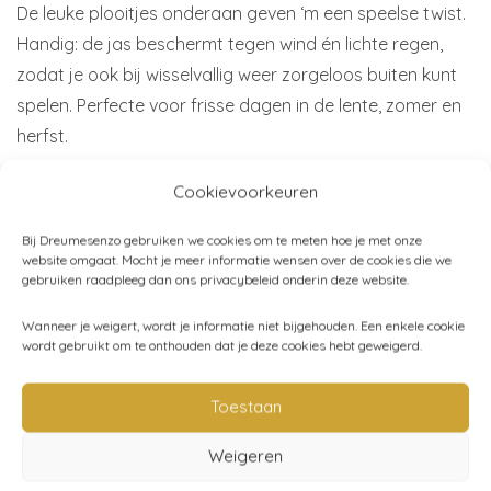
De leuke plooitjes onderaan geven ‘m een speelse twist.
Handig: de jas beschermt tegen wind én lichte regen,
zodat je ook bij wisselvallig weer zorgeloos buiten kunt
spelen. Perfecte voor frisse dagen in de lente, zomer en
herfst.
Cookievoorkeuren
Maat:
12 maanden t/m 4 jaar
Materiaal:
Buitenzijde nylon en de voering katoen en
Bij Dreumesenzo gebruiken we cookies om te meten hoe je met onze
polyester
website omgaat. Mocht je meer informatie wensen over de cookies die we
gebruiken raadpleeg dan ons privacybeleid onderin deze website.
Merk:
Konges Sløjd
Wanneer je weigert, wordt je informatie niet bijgehouden. Een enkele cookie
wordt gebruikt om te onthouden dat je deze cookies hebt geweigerd.
Artikelnummer:
N/B
Toestaan
Categorieën:
Jassen - regenkleding
,
Kind (86-116)
,
Weigeren
Kleding
,
Konges Sløjd
,
SALE!