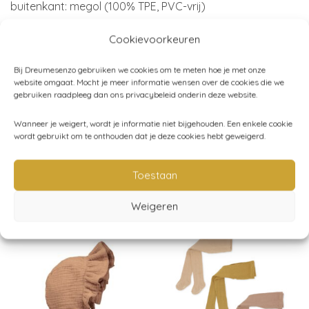
buitenkant: megol (100% TPE, PVC-vrij)
Merk:
Enfant
Cookievoorkeuren
Bij Dreumesenzo gebruiken we cookies om te meten hoe je met onze
website omgaat. Mocht je meer informatie wensen over de cookies die we
Artikelnummer:
N/B
gebruiken raadpleeg dan ons privacybeleid onderin deze website.
Categorieën:
Enfant
,
Kind (86-116)
,
Kleding
,
Mode
Wanneer je weigert, wordt je informatie niet bijgehouden. Een enkele cookie
accessoires
,
Regenlaarzen
wordt gebruikt om te onthouden dat je deze cookies hebt geweigerd.
Toestaan
Gerelateerde producten
Weigeren