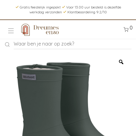
Gratis feestelijk ingepakt
Voor 13.00 uur besteld is dezelfde
werkdag verzonden
Klantbeoordeling 9.2/10
0