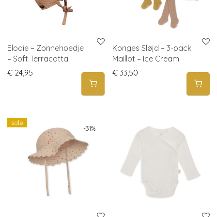
Elodie – Zonnehoedje
Konges Sløjd – 3-pack
– Soft Terracotta
Maillot – Ice Cream
€
24,95
€
33,50
sale
-
31
%