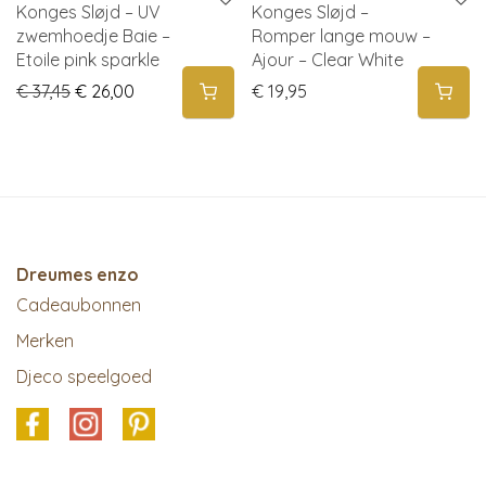
Konges Sløjd – UV
Konges Sløjd –
zwemhoedje Baie –
Romper lange mouw –
Etoile pink sparkle
Ajour – Clear White
Original price was: € 37,45.
Current price is: € 26,00.
€
37,45
€
26,00
€
19,95
Dreumes enzo
Cadeaubonnen
Merken
Djeco speelgoed