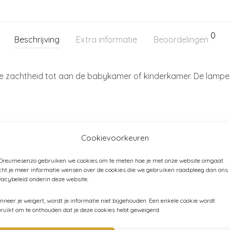
0
Beschrijving
Extra informatie
Beoordelingen
e zachtheid tot aan de babykamer of kinderkamer. De lamp
ng.
Cookievoorkeuren
 Dreumesenzo gebruiken we cookies om te meten hoe je met onze website omgaat.
ht je meer informatie wensen over de cookies die we gebruiken raadpleeg dan ons
vacybeleid onderin deze website.
Categorieën:
Kinderkamer
,
Land of Kids
,
Verlichting
neer je weigert, wordt je informatie niet bijgehouden. Een enkele cookie wordt
ruikt om te onthouden dat je deze cookies hebt geweigerd.