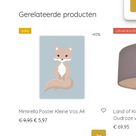
Gerelateerde producten
sale
uitverkoch
-
40
%
Mimirella Poster Kleine Vos A4
Land of K
Oudroze w
Original price was: € 9,95.
Current price is: € 5,97.
€
9,95
€
5,97
€
69,95