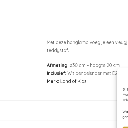
Met deze hanglamp voeg je een vleugj
teddystof.
Afmeting:
ø30 cm – hoogte 20 cm
Inclusief:
Wit pendelsnoer met E27 fitti
Merk:
Land of Kids
Bij
Moc
pri
Wan
geb