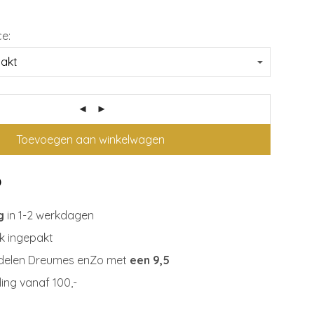
ce:
Toevoegen aan winkelwagen
g
in 1-2 werkdagen
jk ingepakt
delen Dreumes enZo met
een 9,5
ing vanaf 100,-