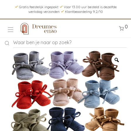
Gratis feestelijk ingepakt
Voor 13.00 uur besteld is dezelfde
werkdag verzonden
Klantbeoordeling 9.2/10
0