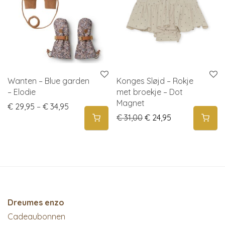
Wanten – Blue garden
Konges Sløjd – Rokje
– Elodie
met broekje – Dot
Magnet
Price range: € 29,95 through € 34,95
€
29,95
–
€
34,95
Original price was: € 3
Current price is
€
31,00
€
24,95
Dreumes enzo
Cadeaubonnen