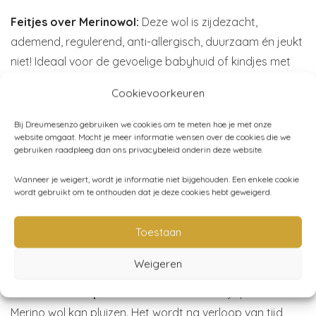
Feitjes over Merinowol:
Deze wol is zijdezacht,
ademend, regulerend, anti-allergisch, duurzaam én jeukt
niet! Ideaal voor de gevoelige babyhuid of kindjes met
eczeem.
Cookievoorkeuren
Wasmachine – was niet te snel
: de babyslofjes zijn
Bij Dreumesenzo gebruiken we cookies om te meten hoe je met onze
voorgewassen en antibacterieel. Het is dus niet nodig
website omgaat. Mocht je meer informatie wensen over de cookies die we
gebruiken raadpleeg dan ons privacybeleid onderin deze website.
om de booties voor gebruik te wassen. Merinowol bevat
lanoline, een natuurlijke zeep dat zelfreinigend is. Een
Wanneer je weigert, wordt je informatie niet bijgehouden. Een enkele cookie
wordt gebruikt om te onthouden dat je deze cookies hebt geweigerd.
nacht buitenhangen of in de vochtige badkamer zorgt
ervoor dat de slofjes weer lekker fris zijn. Toch een
Toestaan
wasbeurt nodig? Bij de booties ontvang je een kaartje
met wastips.
Weigeren
Merinowol kan pluizen:
het is een natuurlijk proces dat
Merino wol kan pluizen. Het wordt na verloop van tijd