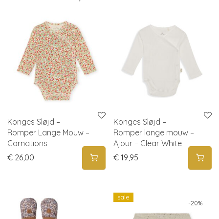
Konges Sløjd –
Konges Sløjd –
Romper Lange Mouw –
Romper lange mouw –
Carnations
Ajour – Clear White
€
26,00
€
19,95
sale
-
20
%