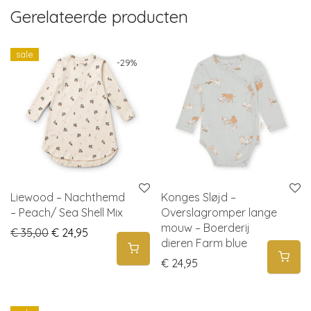
Gerelateerde producten
sale
-
29
%
Liewood – Nachthemd
Konges Sløjd –
– Peach/ Sea Shell Mix
Overslagromper lange
mouw – Boerderij
Original price was: € 35,00.
Current price is: € 24,95.
€
35,00
€
24,95
dieren Farm blue
€
24,95