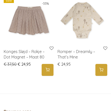
sale
-
33
%
Konges Sløjd – Rokje –
Romper – Dreamily –
Dot Magnet – Maat 80
That’s Mine
Original price was: € 37,50.
Current price is: € 24,95.
€
37,50
€
24,95
€
24,95