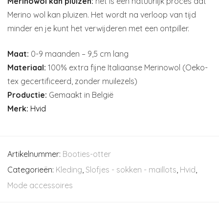
Merinowol kan pluizen:
het is een natuurlijk proces dat
Merino wol kan pluizen. Het wordt na verloop van tijd
minder en je kunt het verwijderen met een ontpiller.
Maat:
0-9 maanden – 9,5 cm lang
Materiaal:
100% extra fijne Italiaanse Merinowol (Oeko-
tex gecertificeerd, zonder muilezels)
Productie:
Gemaakt in België
Merk:
Hvid
Artikelnummer:
Booties-otter
Categorieën:
Kleding
,
Slofjes - sokken - maillots
,
Hvid
,
Mode accessoires