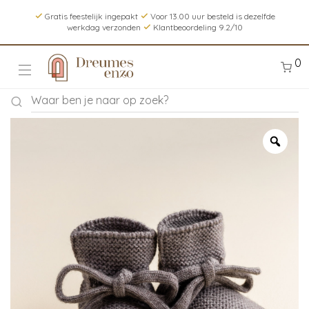
Gratis feestelijk ingepakt
Voor 13.00 uur besteld is dezelfde
werkdag verzonden
Klantbeoordeling 9.2/10
0