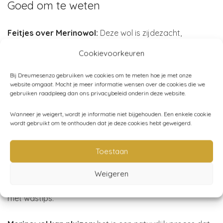
Goed om te weten
Feitjes over Merinowol:
Deze wol is zijdezacht,
ademend, regulerend, anti-allergisch, duurzaam én jeukt
Cookievoorkeuren
niet! Ideaal voor de gevoelige babyhuid of kindjes met
eczeem.
Bij Dreumesenzo gebruiken we cookies om te meten hoe je met onze
website omgaat. Mocht je meer informatie wensen over de cookies die we
gebruiken raadpleeg dan ons privacybeleid onderin deze website.
Wasmachine – was niet te snel
: de babyslofjes zijn
voorgewassen en antibacterieel. Het is dus niet nodig
Wanneer je weigert, wordt je informatie niet bijgehouden. Een enkele cookie
wordt gebruikt om te onthouden dat je deze cookies hebt geweigerd.
om de booties voor gebruik te wassen. Merinowol bevat
lanoline, een natuurlijke zeep dat zelfreinigend is. Een
Toestaan
nacht buitenhangen of in de vochtige badkamer zorgt
ervoor dat de slofjes weer lekker fris zijn. Toch een
Weigeren
wasbeurt nodig? Bij de booties ontvang je een kaartje
met wastips.