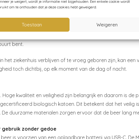
neer je weigert, wordt je informatie niet bijgehouden. Een enkele cookie wordt
ze ruis geluid af te spelen.
ruikt om te onthouden dat je deze cookies hebt geweigerd.
Toestaan
Weigeren
n van een stemopnamefunctie waarmee je eenvoudig een perso
 jouw stem, een verhaaltje of een rustig slaapliedje. Dit help
buurt bent.
) in het ziekenhuis verblijven of te vroeg geboren zijn, kan ee
gheid toch dichtbij, op elk moment van de dag of nacht.
ge kwaliteit en veiligheid zijn belangrijk en daarom is de pro
ertificeerd biologisch katoen. Dit betekent dat het veilig i
 De duurzame materialen zorgen ervoor dat de beer lang meega
or gebruik zonder gedoe
beer is voorzien van een oplaadbare batterij via USB-C. De M