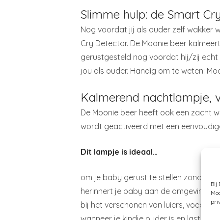
Slimme hulp: de Smart Cry 
Nog voordat jij als ouder zelf wakker 
Cry Detector. De Moonie beer kalmeert 
gerustgesteld nog voordat hij/zij echt
jou als ouder. Handig om te weten: Moo
Kalmerend nachtlampje, 
De Moonie beer heeft ook een zacht war
wordt geactiveerd met een eenvoudi
Dit lampje is ideaal…
om je baby gerust te stellen zonder de
Bij
herinnert je baby aan de omgeving in
Moc
pri
bij het verschonen van luiers, voeden e
wanneer je kindje ouder is en last heef