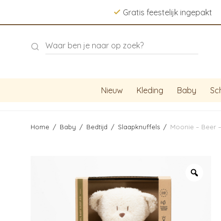
Gratis feestelijk ingepakt
Nieuw
Kleding
Baby
Sc
Home
/
Baby
/
Bedtijd
/
Slaapknuffels
/
Moonie – Beer 