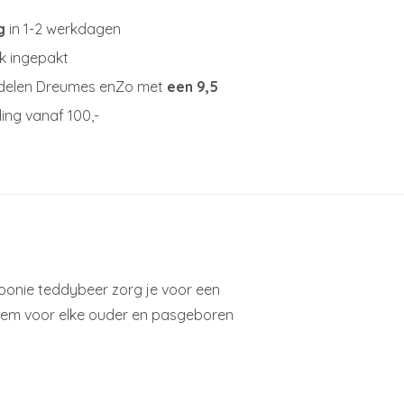
g
in 1-2 werkdagen
jk ingepakt
delen Dreumes enZo met
een 9,5
ing vanaf 100,-
Moonie teddybeer zorg je voor een
item voor elke ouder en pasgeboren