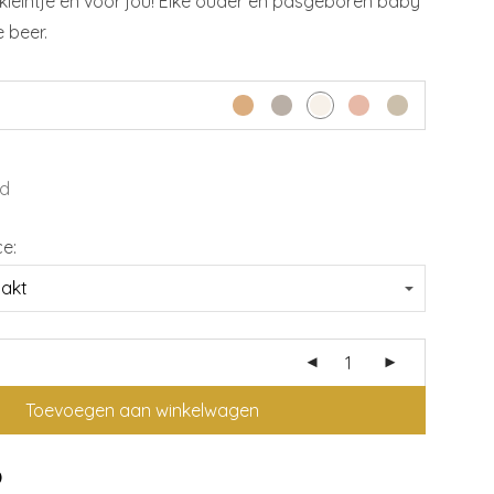
 kleintje én voor jou! Elke ouder en pasgeboren baby
 beer.
d
ce:
Toevoegen aan winkelwagen