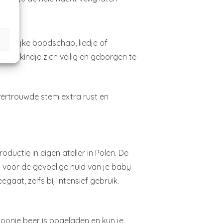
onlijke boodschap, liedje of
t je kindje zich veilig en geborgen te
n vertrouwde stem extra rust en
ductie in eigen atelier in Polen. De
s voor de gevoelige huid van je baby
at, zelfs bij intensief gebruik.
oonie beer is opgeladen en kun je