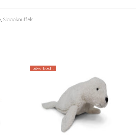
e
,
Slaapknuffels
uitverkocht