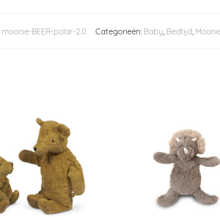
:
moonie-BEER-polar-2.0
Categorieën:
Baby
,
Bedtijd
,
Mooni