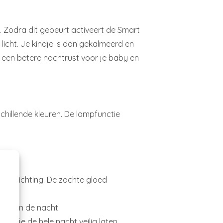
s. Zodra dit gebeurt activeert de Smart
licht. Je kindje is dan gekalmeerd en
n een betere nachtrust voor je baby en
hillende kleuren.
De lampfunctie
erverlichting. De zachte gloed
aakt in de nacht.
lampje de hele nacht veilig laten