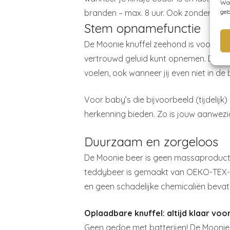
Wan
branden – max. 8 uur. Ook zonder het ro
geb
Stem opnamefunctie
De Moonie knuffel zeehond is voorzie
vertrouwd geluid kunt opnemen. Denk aan
voelen, ook wanneer jij even niet in de 
Voor baby’s die bijvoorbeeld (tijdelijk
herkenning bieden. Zo is jouw aanwezi
Duurzaam en zorgeloos
De Moonie beer is geen massaproduct. Ho
teddybeer is gemaakt van OEKO-TEX-gec
en geen schadelijke chemicaliën bevat.
Oplaadbare knuffel: altijd klaar vo
Geen gedoe met batterijen! De Moonie 