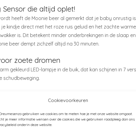
Sensor die altijd oplet!
wordt heeft de Moonie beer al gemerkt dat je baby onrustig i
je kindje direct met het roze ruis geluid en het zachte warme 
 wakker is. Dit betekent minder onderbrekingen in de slaap e
nie beer dempt zichzelf altijd na 30 minuten.
voor zoete dromen
m gekleurd LED-lampje in de buik, dat kan schijnen in 7 versc
ge schudbeweging.
Cookievoorkeuren
 slaap te verstoren door de subtiele gloed en pulserende sfe
 Dreumesenzo gebruiken we cookies om te meten hoe je met onze website omgaat.
 de baarmoeder.
ht je meer informatie wensen over de cookies die we gebruiken raadpleeg dan ons
vacybeleid onderin deze website.
n voor het vinden van het speentje als je baby die kwijt is ger
t van nachtmerries of bang is in het donker. Je kunt het nacht