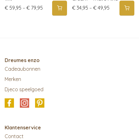
Price range: € 59,95 through € 79,95
Price range: 
€
59,95
–
€
79,95
€
34,95
–
€
49,95
Dreumes enzo
Cadeaubonnen
Merken
Djeco speelgoed
Klantenservice
Contact