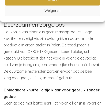
Toestaan
nachtmerries of bang is in het donker. Je kunt het
Weigeren
nachtlampje de hele nacht veilig laten branden – max. 8
uur. Ook zonder het roze ruis geluid af te spelen.
Duurzaam en zorgeloos
Het konijn van Moonie is geen massaproduct. Hoge
kwaliteit en veiligheid zijn belangrijk en daarom is de
productie in eigen atelier in Polen. De teddybeer is
gemaakt van OEKO-TEX-gecertificeerd biologisch
katoen. Dit betekent dat het veilig is voor de gevoelige
huid van je baby en geen schadelijke chemicaliën bevat.
De duurzame materialen zorgen ervoor dat de beer
lang meegaat, zelfs bij intensief gebruik.
Oplaadbare knuffel: altijd klaar voor gebruik zonder
gedoe
Geen gedoe met batterijen! Het Moonie konijn is voorzien