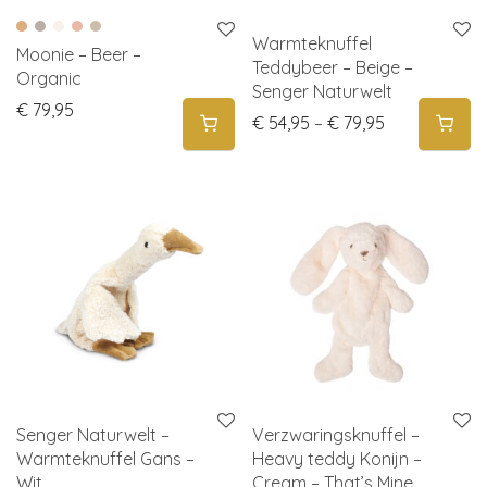
Warmteknuffel
Moonie – Beer –
Teddybeer – Beige –
Organic
Senger Naturwelt
€
79,95
Price range:
€
54,95
–
€
79,95
Senger Naturwelt –
Verzwaringsknuffel –
Warmteknuffel Gans –
Heavy teddy Konijn –
Wit
Cream – That’s Mine