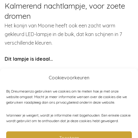
Kalmerend nachtlampje, voor zoete
dromen
Het konijn van Moonie heeft ook een zacht warm
gekleurd LED-lampje in de buik, dat kan schijnen in 7
verschillende kleuren.
Dit lampje is ideaal…
om je baby gerust te stellen zonder de slaap te
Cookievoorkeuren
verstoren door de subtiele gloed en pulserende
Bij Dreumesenzo gebruiken we cookies om te meten hoe je met onze
sfeerverlichting. De zachte gloed herinnert je baby aan
website omgaat. Mocht je meer informatie wensen over de cookies die we
de omgeving in de baarmoeder.
gebruiken raadpleeg dan ons privacybeleid onderin deze website.
bij het verschonen van luiers, voeden en voor het vinden
Wanneer je weigert, wordt je informatie niet bijgehouden. Een enkele cookie
van het speentje als je baby die kwijt is geraakt in de
wordt gebruikt om te onthouden dat je deze cookies hebt geweigerd.
nacht.
wanneer je kindje ouder is en last heeft van