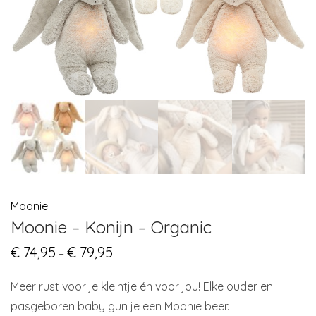
Moonie
Moonie – Konijn – Organic
€
74,95
€
79,95
Price
–
range:
€ 74,95
through
Meer rust voor je kleintje én voor jou! Elke ouder en
€ 79,95
pasgeboren baby gun je een Moonie beer.