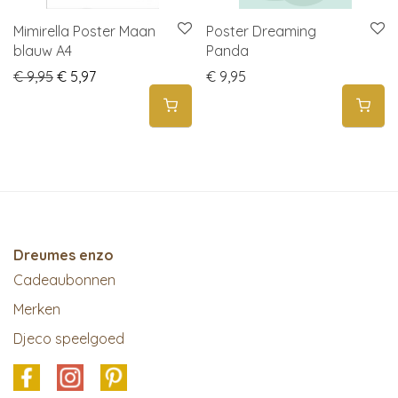
Mimirella Poster Maan
Poster Dreaming
blauw A4
Panda
Original price was: € 9,95.
Current price is: € 5,97.
€
9,95
€
5,97
€
9,95
Dreumes enzo
Cadeaubonnen
Merken
Djeco speelgoed