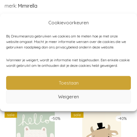
merk:
Mimirella
Cookievoorkeuren
Bij Dreumesenzo gebruiken we cookies om te meten hoe je met onze
website omgaat. Mocht je meer informatie wensen over de cookies die we
gebruiken raadpleeg dan ons privacybeleid onderin deze website.
Artikelnummer:
MimiA443
Categorieën:
Groene Babykamer
,
Kinderkamer
,
Mimirella
,
Wanneer je weigert, wordt je informatie niet bijgehouden. Een enkele cookie
wordt gebruikt om te onthouden dat je deze cookies hebt geweigerd.
Posters
,
Wanddecoratie
Toestaan
Weigeren
Gerelateerde producten
sale
sale
-
50
%
-
40
%