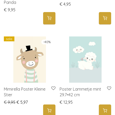
Panda
€
4,95
€
9,95
sale
-
40
%
Mimirella Poster Kleine
Poster Lammetje mint
Stier
29.7×42 cm
Original price was: € 9,95.
Current price is: € 5,97.
€
9,95
€
5,97
€
12,95