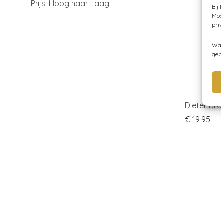
Prijs: Hoog naar Laag
Bij
Moc
pri
Wan
geb
Dieter Br
€
19,95