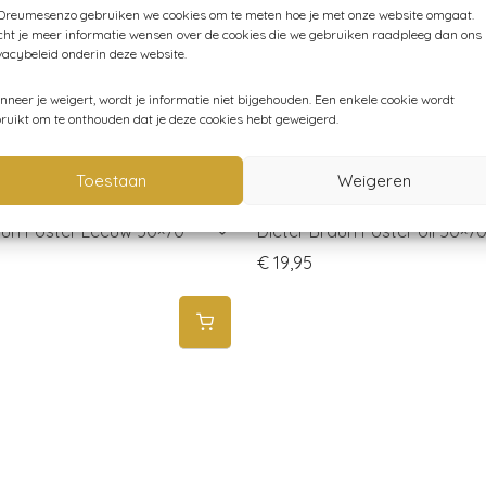
 Dreumesenzo gebruiken we cookies om te meten hoe je met onze website omgaat.
ht je meer informatie wensen over de cookies die we gebruiken raadpleeg dan ons
vacybeleid onderin deze website.
neer je weigert, wordt je informatie niet bijgehouden. Een enkele cookie wordt
ruikt om te onthouden dat je deze cookies hebt geweigerd.
Toestaan
Weigeren
aun Poster Leeuw 50×70
Dieter Braun Poster Uil 50×7
€
19,95