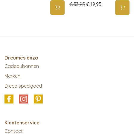
Original price was: € 3
Current price is
€
33,95
€
19,95
Dreumes enzo
Cadeaubonnen
Merken
Djeco speelgoed
Klantenservice
Contact