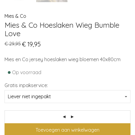
Mies & Co
Mies & Co Hoeslaken Wieg Bumble
Love
Original
€
19,95
Current
€
29,95
price
price
was:
is:
€ 29,95.
€ 19,95.
Mies en Co jersey hoeslaken wieg bloemen 40x80cm
•
Op voorraad
Gratis inpakservice:
Toevoegen aan winkelwagen