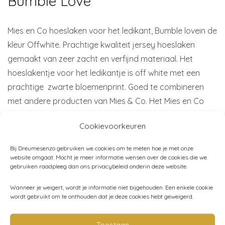
Bumble Love
Mies en Co hoeslaken voor het ledikant, Bumble lovein de
kleur Offwhite. Prachtige kwaliteit jersey hoeslaken
gemaakt van zeer zacht en verfijnd materiaal. Het
hoeslakentje voor het ledikantje is off white met een
prachtige zwarte bloemenprint. Goed te combineren
met andere producten van Mies & Co. Het Mies en Co
wieg hoeslaken is gemaakt van jersey katoen met 5%
Cookievoorkeuren
elastan waardoor het makkelijk om het matrasje te
vormen is. Het materiaal is oekotex gecertificeerd.
Bij Dreumesenzo gebruiken we cookies om te meten hoe je met onze
Wasvoorschriften: het Mies en Co hoeslaken kan worden
website omgaat. Mocht je meer informatie wensen over de cookies die we
gebruiken raadpleeg dan ons privacybeleid onderin deze website.
gewassen op 40 graden. Minimale krimp.
Afmeting: 40×80 cm
Wanneer je weigert, wordt je informatie niet bijgehouden. Een enkele cookie
wordt gebruikt om te onthouden dat je deze cookies hebt geweigerd.
Kleur: Off White/Bumble love
Merk:
Mies & Co
Toestaan