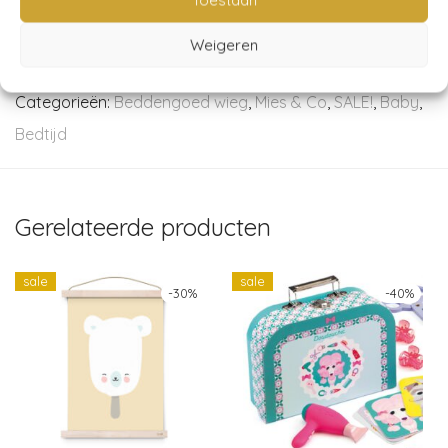
Weigeren
Artikelnummer:
MCA16209
Categorieën:
Beddengoed wieg
,
Mies & Co
,
SALE!
,
Baby
,
Bedtijd
Gerelateerde producten
sale
sale
-
30
%
-
40
%