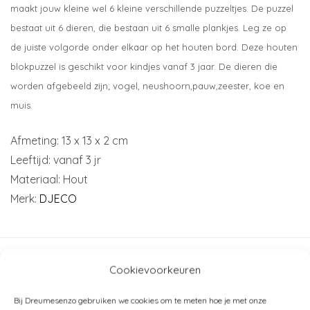
maakt jouw kleine wel 6 kleine verschillende puzzeltjes. De puzzel
bestaat uit 6 dieren, die bestaan uit 6 smalle plankjes. Leg ze op
de juiste volgorde onder elkaar op het houten bord. Deze houten
blokpuzzel is geschikt voor kindjes vanaf 3 jaar. De dieren die
worden afgebeeld zijn; vogel, neushoorn,pauw,zeester, koe en
muis.
Afmeting: 13 x 13 x 2 cm
Leeftijd: vanaf 3 jr
Materiaal: Hout
Merk:
DJECO
Artikelnummer:
DJ06211
Cookievoorkeuren
Categorieën:
Djeco
,
Inlegpuzzels
Bij Dreumesenzo gebruiken we cookies om te meten hoe je met onze