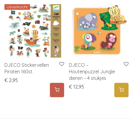
uitverkocht
DJECO Stickervellen
DJECO –
Piraten 160st.
Houtenpuzzel Jungle
dieren – 4 stukjes
€
2,95
€
12,95