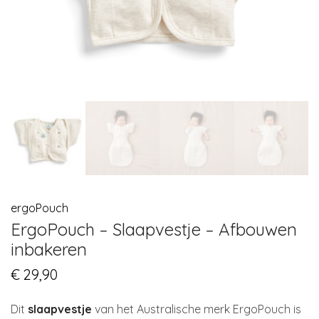
ergoPouch
ErgoPouch – Slaapvestje – Afbouwen
inbakeren
€
29,90
Dit
slaapvestje
van het Australische merk ErgoPouch is