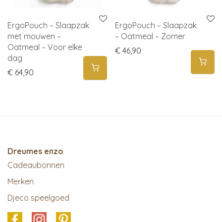
ErgoPouch – Slaapzak
ErgoPouch – Slaapzak
met mouwen –
– Oatmeal – Zomer
Oatmeal – Voor elke
€
46,90
dag
€
64,90
Dreumes enzo
Cadeaubonnen
Merken
Djeco speelgoed