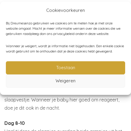
kalmeren.
Cookievoorkeuren
Dag 1-3
Bij Dreumesenzo gebruiken we cookies om te meten hoe je met onze
Trek het slaapvestje over de inbakerslaapzak met de
website omgaat. Mocht je meer informatie wensen over de cookies die we
gebruiken raadpleeg dan ons privacybeleid onderin deze website.
armpjes van je baby in de armzakken van het vlinder
slaapvestje. Voor baby’s die nog een sterke schrikreflex
Wanneer je weigert, wordt je informatie niet bijgehouden. Een enkele cookie
wordt gebruikt om te onthouden dat je deze cookies hebt geweigerd.
hebben, kunnen de drukknopen worden aangepast
zodat het vestje steviger rond het bovenlichaam van je
Toestaan
baby zitten.
Weigeren
Dag 4-7
Tijdens de slaapjes overdag haal je één armpje uit het
slaapvestje. Wanneer je baby hier goed om reageert,
doe je dit ook in de nacht.
Dag 8-10