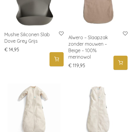
Mushie Siliconen Slab
Alwero – Slaapzak
Dove Grey Grijs
zonder mouwen –
€
14,95
Beige – 100%
merinowol
€
119,95