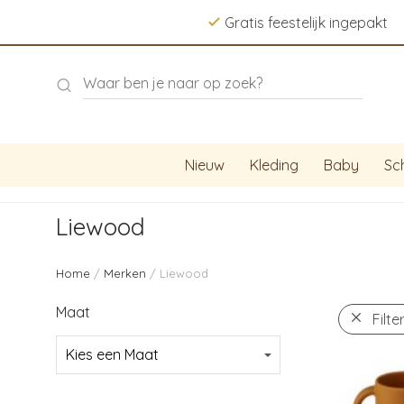
Gratis feestelijk ingepakt
Nieuw
Kleding
Baby
Sc
Liewood
Home
/
Merken
/ Liewood
Maat
Filte