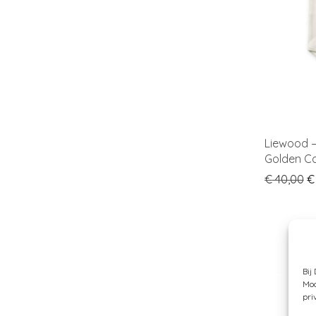
Liewood –
Golden Ca
Or
€
40,00
€
Bij
Moc
pri