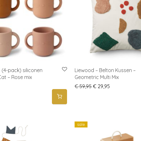
 (4-pack) siliconen
Liewood – Belton Kussen –
Cat – Rose mix
Geometric Multi Mix
Original price was: € 
Current price 
€
59,95
€
29,95
sale