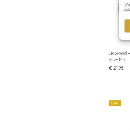
Wan
geb
Liewood 
Blue Mix
€
21,95
sale