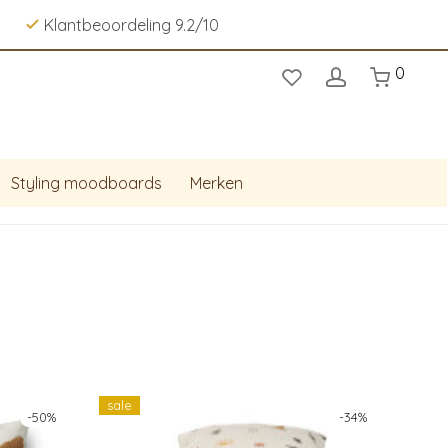
Klantbeoordeling 9.2/10
0
Styling moodboards
Merken
sale
-
50
%
-
34
%