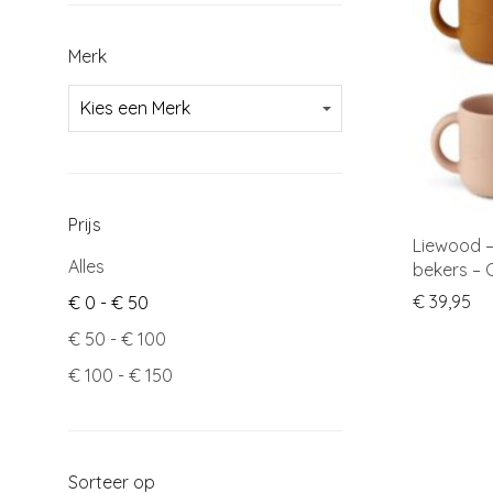
Merk
Prijs
Liewood –
Alles
bekers – 
€
39,95
€
0
-
€
50
€
50
-
€
100
€
100
-
€
150
Sorteer op