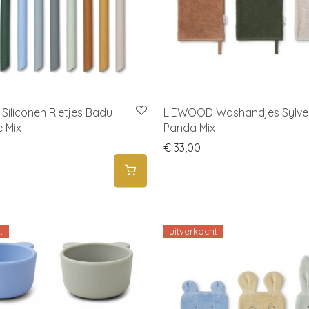
iliconen Rietjes Badu
LIEWOOD Washandjes Sylve
 Mix
Panda Mix
€
33,00
t
uitverkocht