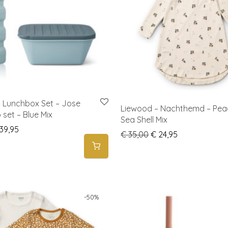
 Lunchbox Set – Jose
Liewood – Nachthemd – Pea
set – Blue Mix
Sea Shell Mix
iginal price was: € 47,00.
Current price is: € 39,95.
39,95
Original price was: €
Current price 
€
35,00
€
24,95
-
50
%