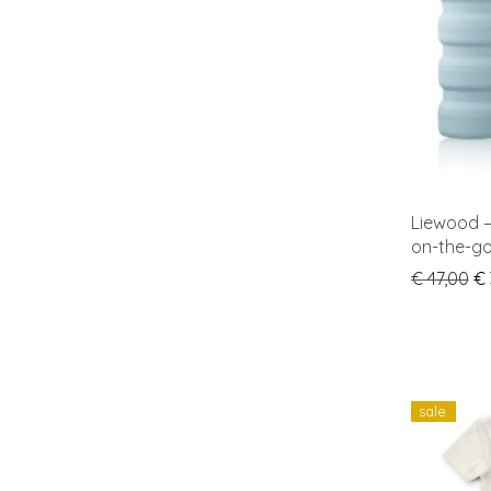
Liewood –
on-the-go 
Or
€
47,00
€
sale