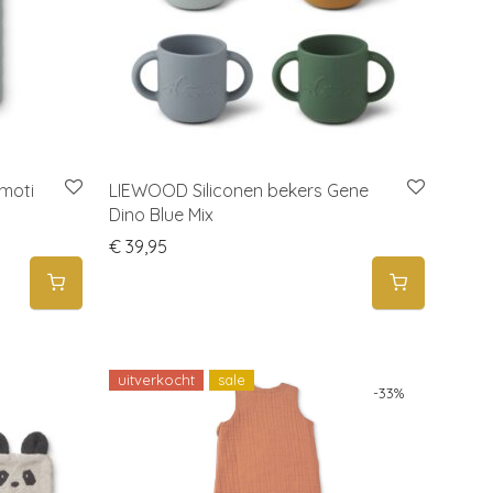
imoti
LIEWOOD Siliconen bekers Gene
Dino Blue Mix
€
39,95
uitverkocht
sale
-
33
%