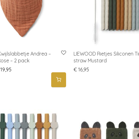
wijlslabbetje Andrea –
LIEWOOD Rietjes Siliconen T
ose – 2 pack
straw Mustard
iginal price was: € 23,00.
Current price is: € 19,95.
19,95
€
16,95