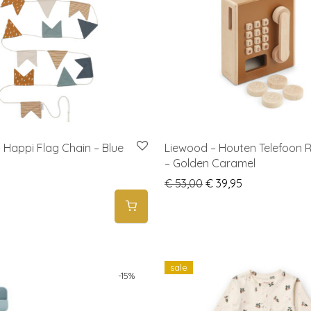
 Happi Flag Chain – Blue
Liewood – Houten Telefoon 
– Golden Caramel
Original price was: €
Current price 
€
53,00
€
39,95
sale
-
15
%