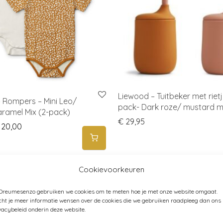
Liewood – Tuitbeker met rietj
 Rompers – Mini Leo/
pack- Dark roze/ mustard m
ramel Mix (2-pack)
€
29,95
iginal price was: € 40,00.
Current price is: € 20,00.
20,00
Cookievoorkeuren
 Dreumesenzo gebruiken we cookies om te meten hoe je met onze website omgaat.
ht je meer informatie wensen over de cookies die we gebruiken raadpleeg dan ons
vacybeleid onderin deze website.