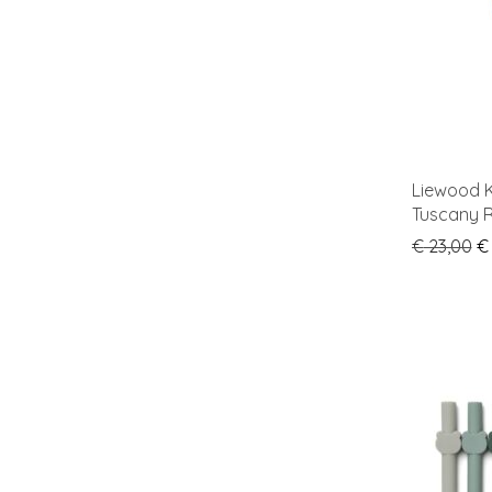
Liewood K
Tuscany R
Or
€
23,00
€