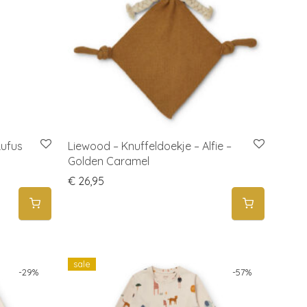
Rufus
Liewood – Knuffeldoekje – Alfie –
Golden Caramel
 53,00.
is: € 39,95.
€
26,95
sale
-
29
%
-
57
%