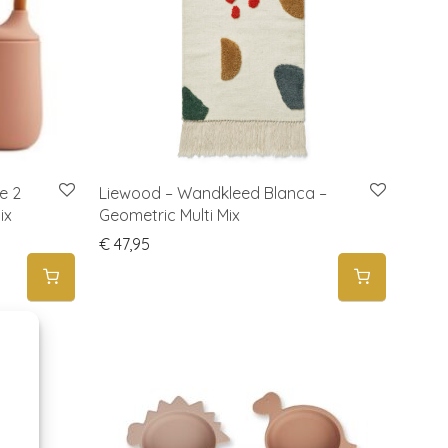
e 2
Liewood – Wandkleed Blanca –
ix
Geometric Multi Mix
€
47,95