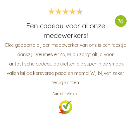
10
Een cadeau voor al onze
medewerkers!
Elke geboorte bij een medewerker van ons is een feestje
dankzij Dreumes enZo, Milou zorgt altijd voor
fantastische cadeau pakketten die super in de smaak
vallen bij de kersverse papa en mama! Wij blijven zeker
terug komen.
Daniel
-
Almelo
999
klanten waarderen ons gemiddeld met een
9.3
/
10
Bekijk op KiyOh