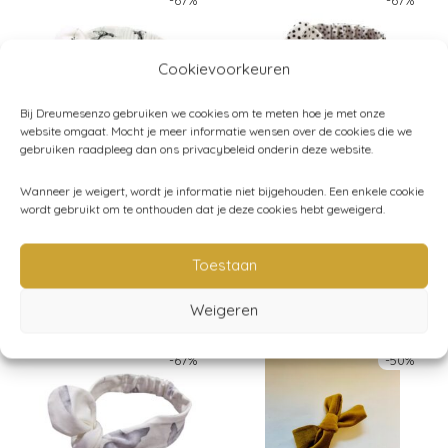
-
67
%
-
67
%
Cookievoorkeuren
Bij Dreumesenzo gebruiken we cookies om te meten hoe je met onze
website omgaat. Mocht je meer informatie wensen over de cookies die we
gebruiken raadpleeg dan ons privacybeleid onderin deze website.
Mies & Co Haarband
Mies & Co Baby
Wanneer je weigert, wordt je informatie niet bijgehouden. Een enkele cookie
baby Cloud Dancers
Haarband Cozy Dots
wordt gebruikt om te onthouden dat je deze cookies hebt geweigerd.
Original price was: € 14,95.
Current price is: € 5,00.
Original price was: € 1
Current price is:
€
14,95
€
5,00
€
14,95
€
5,00
Toestaan
Weigeren
sale
sale
-
67
%
-
50
%