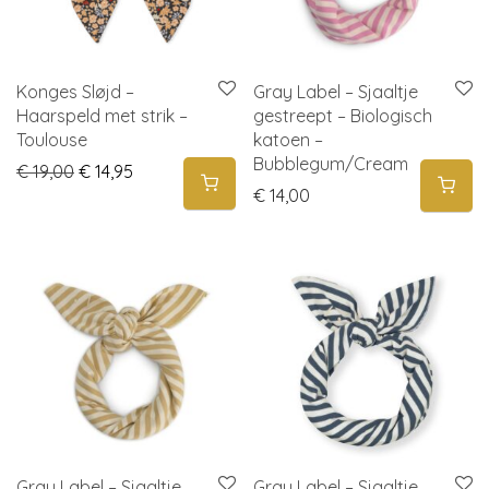
Konges Sløjd –
Gray Label – Sjaaltje
Haarspeld met strik –
gestreept – Biologisch
Toulouse
katoen –
Bubblegum/Cream
Original price was: € 19,00.
Current price is: € 14,95.
€
19,00
€
14,95
€
14,00
Gray Label – Sjaaltje
Gray Label – Sjaaltje