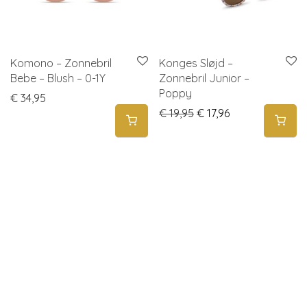
Komono – Zonnebril
Konges Sløjd –
Bebe – Blush – 0-1Y
Zonnebril Junior –
Poppy
€
34,95
Original price was: € 1
Current price is:
€
19,95
€
17,96