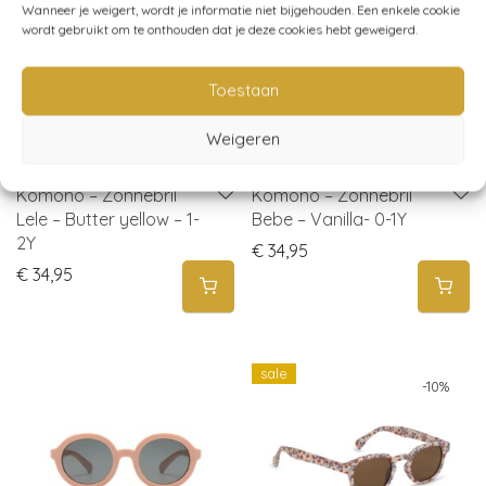
Wanneer je weigert, wordt je informatie niet bijgehouden. Een enkele cookie
wordt gebruikt om te onthouden dat je deze cookies hebt geweigerd.
Toestaan
Weigeren
Komono – Zonnebril
Komono – Zonnebril
Lele – Butter yellow – 1-
Bebe – Vanilla- 0-1Y
2Y
€
34,95
€
34,95
sale
-
10
%