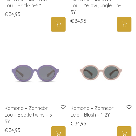
Lou – Brick- 3-5Y
Lou – Yellow jungle – 3-
5Y
€
34,95
€
34,95
Komono – Zonnebril
Komono – Zonnebril
Lou – Beetle twins – 3-
Lele – Blush – 1-2Y
5Y
€
34,95
€
34,95