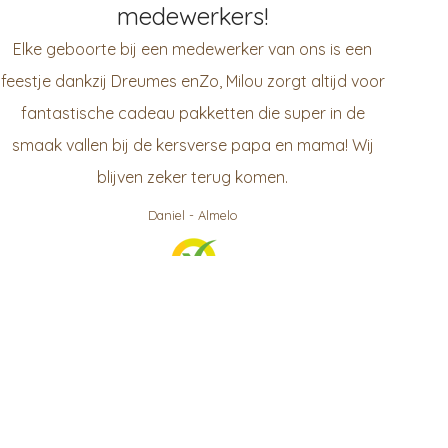
medewerkers!
Elke geboorte bij een medewerker van ons is een
feestje dankzij Dreumes enZo, Milou zorgt altijd voor
fantastische cadeau pakketten die super in de
smaak vallen bij de kersverse papa en mama! Wij
blijven zeker terug komen.
Daniel
-
Almelo
999
klanten waarderen ons gemiddeld met een
9.3
/
10
Bekijk op KiyOh