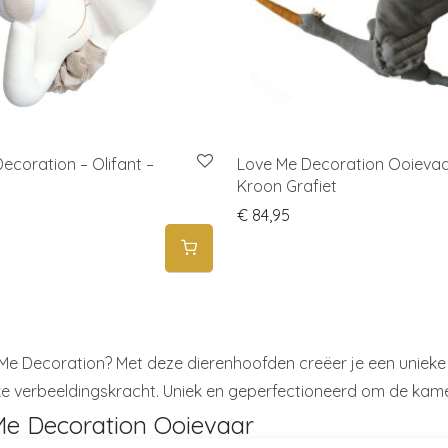
ecoration – Olifant –
Love Me Decoration Ooieva
Kroon Grafiet
€
84,95
Me Decoration? Met deze dierenhoofden creëer je een unieke
jke verbeeldingskracht. Uniek en geperfectioneerd om de kame
e Decoration Ooievaar