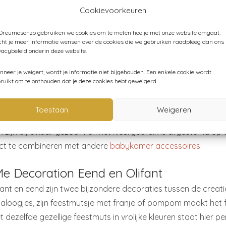
als kraamcadeau geven? Bij een geboorte heeft de ooievaar 
Cookievoorkeuren
de wereld. De Love Me Decoration ooievaar is dan ook zeer g
 zijn met de hand gemaakt van natuurlijk linnen, stevig gevu
 Dreumesenzo gebruiken we cookies om te meten hoe je met onze website omgaat.
ht je meer informatie wensen over de cookies die we gebruiken raadpleeg dan ons
ar in verschillende zachte kleur tinten. Je hangt ze eenvoudi
vacybeleid onderin deze website.
van de
klamboe
in de kinderkamer.
neer je weigert, wordt je informatie niet bijgehouden. Een enkele cookie wordt
ruikt om te onthouden dat je deze cookies hebt geweigerd.
kop decoratie
nkop aan de muur is een echte eye-catcher. Love Me Decorat
Toestaan
Weigeren
e fantasie van jouw kindje wordt geprikkeld. De dierenkoppen
n zijn bij elkaar gezocht en het kleurgebruik is afgestemd o
ct te combineren met andere
babykamer accessoires
.
e Decoration Eend en Olifant
fant en eend zijn twee bijzondere decoraties tussen de creatie
kraaloogjes, zijn feestmutsje met franje of pompom maakt het
t dezelfde gezellige feestmuts in vrolijke kleuren staat hier pe