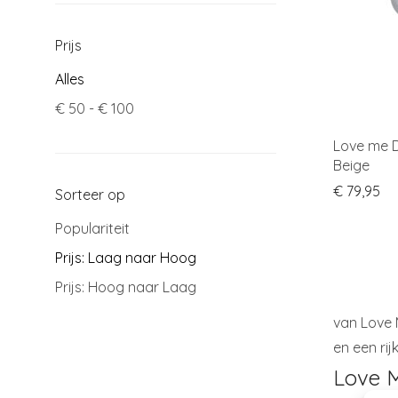
Prijs
Alles
€
50
-
€
100
Love me D
Beige
€
79,95
Sorteer op
Populariteit
Prijs: Laag naar Hoog
Prijs: Hoog naar Laag
van Love 
en een ri
Love M