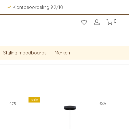
Klantbeoordeling 9.2/10
0
Styling moodboards
Merken
sale
-
13
%
-
15
%