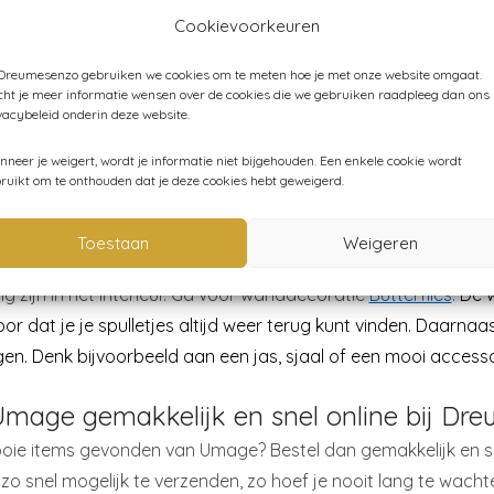
e lampen van Umage
Cookievoorkeuren
ht veel waarde aan mooie materialen en functionaliteiten. D
 kleuren, brengt Umage het rustgevende gevoel van de natuur n
 Dreumesenzo gebruiken we cookies om te meten hoe je met onze website omgaat.
ht je meer informatie wensen over de cookies die we gebruiken raadpleeg dan ons
n Umage. De lampen hebben rustige kleuren en zijn daardoo
vacybeleid onderin deze website.
tig in de babykamer of kinderkamer. De
Eos lampen
van Umag
neer je weigert, wordt je informatie niet bijgehouden. Een enkele cookie wordt
 zien er prachtig uit. Ook de
Carmina
variant is een absolute 
ruikt om te onthouden dat je deze cookies hebt geweigerd.
n het interieur
Toestaan
Weigeren
nterieur af met de mooie accessoires van Umage. De stijlvolle 
ng zijn in het interieur. Ga voor wanddecoratie
Butterflies
.
De w
oor dat je je spulletjes altijd weer terug kunt vinden. Daarn
n. Denk bijvoorbeeld aan een jas, sjaal of een mooi accessoir
mage gemakkelijk en snel online bij Dr
oie items gevonden van Umage? Bestel dan gemakkelijk en sn
 zo snel mogelijk te verzenden, zo hoef je nooit lang te wach