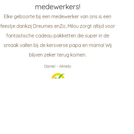
medewerkers!
Elke geboorte bij een medewerker van ons is een
feestje dankzij Dreumes enZo, Milou zorgt altijd voor
fantastische cadeau pakketten die super in de
smaak vallen bij de kersverse papa en mama! Wij
blijven zeker terug komen.
Daniel
-
Almelo
999
klanten waarderen ons gemiddeld met een
9.3
/
10
Bekijk op KiyOh