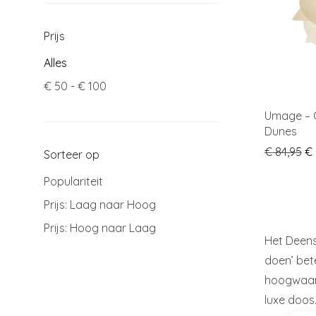
Prijs
Alles
€
50
-
€
100
Umage – C
Dunes
Or
€
84,95
€
Sorteer op
Populariteit
Prijs: Laag naar Hoog
Prijs: Hoog naar Laag
Het Deens
doen’ bet
hoogwaard
luxe doos