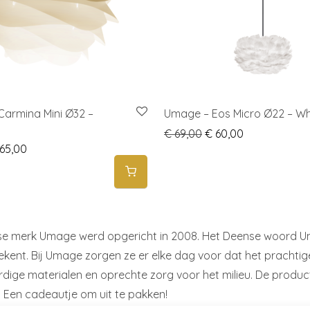
armina Mini Ø32 –
Umage – Eos Micro Ø22 – Wh
Original price was: €
Current price 
€
69,00
€
60,00
iginal price was: € 84,95.
Current price is: € 65,00.
65,00
e merk Umage werd opgericht in 2008. Het Deense woord Uma
ekent. Bij Umage zorgen ze er elke dag voor dat het pracht
ige materialen en oprechte zorg voor het milieu. De produ
. Een cadeautje om uit te pakken!