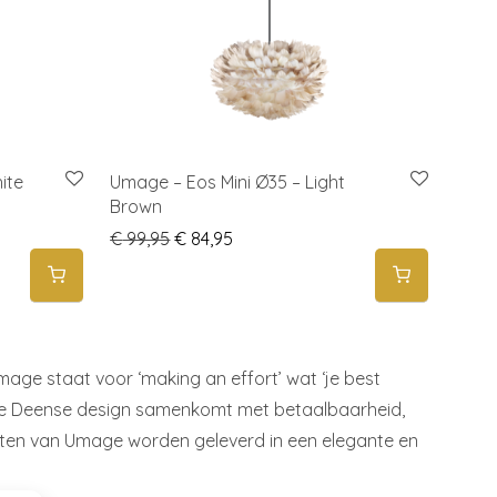
ite
Umage – Eos Mini Ø35 – Light
Brown
 69,00.
is: € 60,00.
Original price was: € 99,95.
Current price is: € 84,95.
€
99,95
€
84,95
ge staat voor ‘making an effort’ wat ‘je best
ige Deense design samenkomt met betaalbaarheid,
cten van Umage worden geleverd in een elegante en