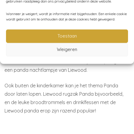
gebruiken raadpleeg dan ons privacybeleid onderin deze website.
een oude schommelstoel een mooie diepe zwarte kleur.
Hou je toch van iets meer kleur in het kamertje? Geen
Wanneer je weigert, wordt je informatie niet bijgehouden. Een enkele cookie
probleem. Het Pandathema Kinderkamer laat zich prima
wordt gebruikt om te onthouden dat je deze cookies hebt geweigerd.
combineren met hout, bamboe en junglegroen. Vooral
Toestaan
voor een jongenskamer staat dit super stoer!
Meer op zoek naar een iets 'liever' geheel, ook geen
Weigeren
probleem! Met name pasteltinten laten zich goed
combineren met dit thema. Gebruik bij het slapen gaan
een panda nachtlampje van Liewood.
Ook buiten de kinderkamer kan je het thema Panda
door laten lopen. Liewood rugzak Panda bijvoorbeeld,
en de leuke broodtrommels en drinklfessen met de
Liewood panda erop zijn razend populair!