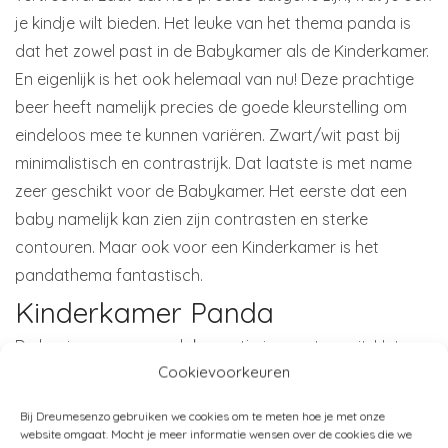
je kindje wilt bieden. Het leuke van het thema panda is
dat het zowel past in de Babykamer als de Kinderkamer.
En eigenlijk is het ook helemaal van nu! Deze prachtige
beer heeft namelijk precies de goede kleurstelling om
eindeloos mee te kunnen variëren. Zwart/wit past bij
minimalistisch en contrastrijk. Dat laatste is met name
zeer geschikt voor de Babykamer. Het eerste dat een
baby namelijk kan zien zijn contrasten en sterke
contouren. Maar ook voor een Kinderkamer is het
pandathema fantastisch.
Kinderkamer Panda
De basis van een pandakamertje is zwart en wit. Het
Cookievoorkeuren
beste kan je de basis zoveel mogelijk wit houden. Denk
hierbij aan de meubeltjes of muren. Maar heb je wat
Bij Dreumesenzo gebruiken we cookies om te meten hoe je met onze
meer lef, gebruik dan ook zeker zwart! Geef bijvoorbeeld
website omgaat. Mocht je meer informatie wensen over de cookies die we