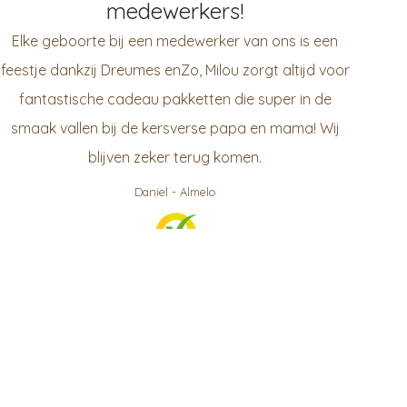
medewerkers!
Elke geboorte bij een medewerker van ons is een
feestje dankzij Dreumes enZo, Milou zorgt altijd voor
fantastische cadeau pakketten die super in de
smaak vallen bij de kersverse papa en mama! Wij
blijven zeker terug komen.
Daniel
-
Almelo
999
klanten waarderen ons gemiddeld met een
9.3
/
10
Bekijk op KiyOh