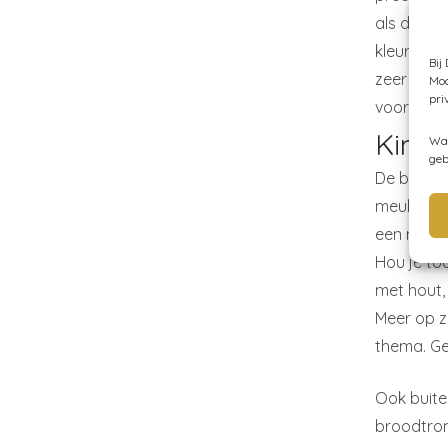
als de Ki
kleurstell
Bij
zeer gesc
Moc
pri
voor een 
Kind
Wan
geb
De basis 
meubeltje
een mooie
Hou je to
met hout,
Meer op z
thema. Ge
Ook buite
broodtrom