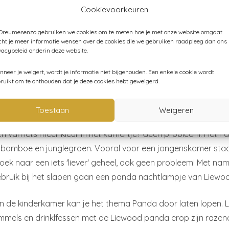
Cookievoorkeuren
nderkamer. En eigenlijk is het ook helemaal van nu! Deze prac
ing om eindeloos mee te kunnen variëren. Zwart/wit past bij mi
 Dreumesenzo gebruiken we cookies om te meten hoe je met onze website omgaat.
hikt voor de Babykamer. Het eerste dat een baby namelijk ka
ht je meer informatie wensen over de cookies die we gebruiken raadpleeg dan ons
vacybeleid onderin deze website.
Kinderkamer is het pandathema fantastisch.
erkamer Panda
neer je weigert, wordt je informatie niet bijgehouden. Een enkele cookie wordt
ruikt om te onthouden dat je deze cookies hebt geweigerd.
van een pandakamertje is zwart en wit. Het beste kan je de ba
s of muren. Maar heb je wat meer lef, gebruik dan ook zeker
Toestaan
Weigeren
 diepe zwarte kleur.
ch van iets meer kleur in het kamertje? Geen probleem. Het
 bamboe en junglegroen. Vooral voor een jongenskamer staat
oek naar een iets 'liever' geheel, ook geen probleem! Met na
bruik bij het slapen gaan een panda nachtlampje van Liewoo
n de kinderkamer kan je het thema Panda door laten lopen. 
mels en drinklfessen met de Liewood panda erop zijn razend