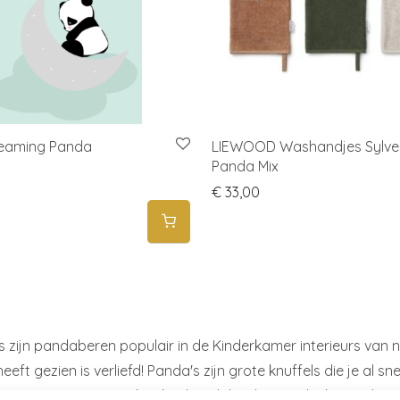
reaming Panda
LIEWOOD Washandjes Sylve
Panda Mix
€
33,00
s zijn pandaberen populair in de Kinderkamer interieurs van nu
eft gezien is verliefd! Panda's zijn grote knuffels die je al s
tgene zijn, wat je ook je kindje wilt bieden. Het leuke van 