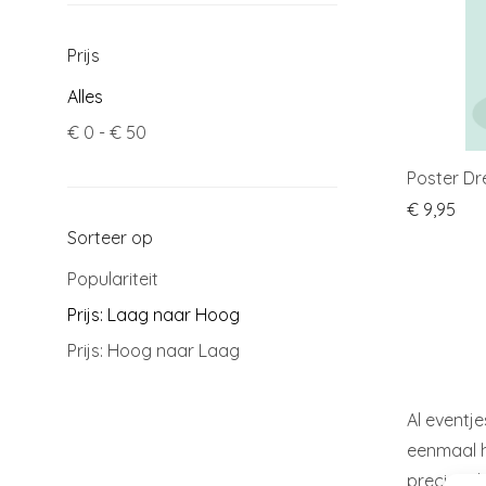
Prijs
Alles
€
0
-
€
50
Poster D
€
9,95
Sorteer op
Populariteit
Prijs: Laag naar Hoog
Prijs: Hoog naar Laag
Al eventje
eenmaal he
precies da