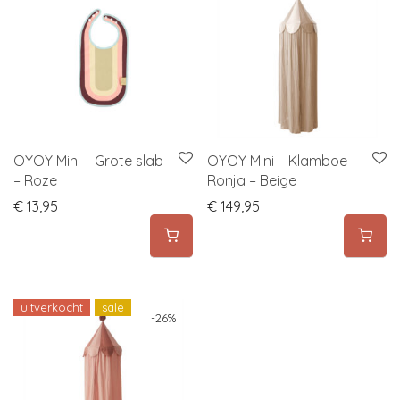
OYOY Mini – Grote slab
OYOY Mini – Klamboe
– Roze
Ronja – Beige
€
13,95
€
149,95
uitverkocht
sale
-
26
%