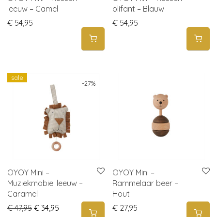
leeuw – Camel
olifant – Blauw
€
54,95
€
54,95
sale
-
27
%
OYOY Mini –
OYOY Mini –
Muziekmobiel leeuw –
Rammelaar beer –
Caramel
Hout
Original price was: € 47,95.
Current price is: € 34,95.
€
47,95
€
34,95
€
27,95