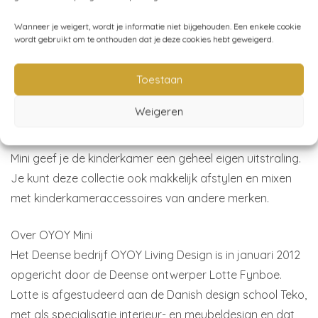
De Deense accessoires voor in de kinderkamer zijn
Wanneer je weigert, wordt je informatie niet bijgehouden. Een enkele cookie
helemaal van deze tijd, en altijd met een creatieve en
wordt gebruikt om te onthouden dat je deze cookies hebt geweigerd.
speelse benadering in gedachten. Bij Dreumes enZo vind
je de mooiste items uit de OYOY Mini collectie, zoals
Toestaan
kussens, muziekdoosjes, houten speelgoed voor
Weigeren
kinderen om mee te spelen, klamboes en nog veel meer
moois! Met de kinderkameraccessoires van OYOY
Mini geef je de kinderkamer een geheel eigen uitstraling.
Je kunt deze collectie ook makkelijk afstylen en mixen
met kinderkameraccessoires van andere merken.
Over OYOY Mini
Het Deense bedrijf OYOY Living Design is in januari 2012
opgericht door de Deense ontwerper Lotte Fynboe.
Lotte is afgestudeerd aan de Danish design school Teko,
met als specialisatie interieur- en meubeldesign en dat