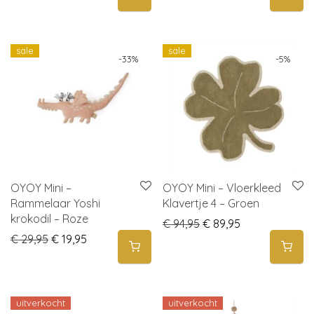
sale
sale
-
33
%
-
5
%
OYOY Mini –
OYOY Mini – Vloerkleed
Rammelaar Yoshi
Klavertje 4 – Groen
krokodil – Roze
Original price was: € 
Current price i
€
94,95
€
89,95
Original price was: € 29,95.
Current price is: € 19,95.
€
29,95
€
19,95
uitverkocht
uitverkocht