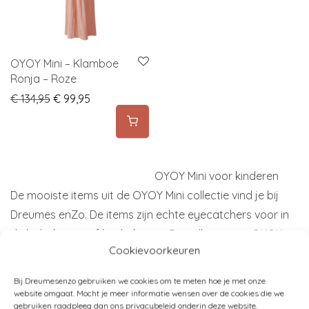
OYOY Mini – Klamboe
Ronja – Roze
Original price was: € 134,95.
Current price is: € 99,95.
€
134,95
€
99,95
OYOY Mini voor kinderen
De mooiste items uit de OYOY Mini collectie vind je bij
Dreumes enZo. De items zijn echte eyecatchers voor in
de babykamer of kinderkamer. De collectie van OYOY
Cookievoorkeuren
mini bestaat uit speelse items, rustige
kleurencombinaties en vrolijke ontwerpen.
Bij Dreumesenzo gebruiken we cookies om te meten hoe je met onze
website omgaat. Mocht je meer informatie wensen over de cookies die we
gebruiken raadpleeg dan ons privacybeleid onderin deze website.
OYOY Mini kinderkamer accessoires