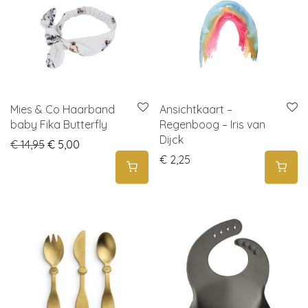
Mies & Co Haarband
Ansichtkaart –
baby Fika Butterfly
Regenboog – Iris van
Dijck
Original price was: € 14,95.
Current price is: € 5,00.
€
14,95
€
5,00
€
2,25