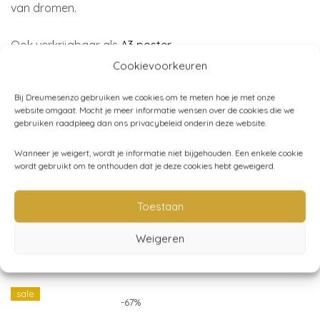
van dromen.
Ook verkrijgbaar als
A3 poster
.
Cookievoorkeuren
Papier:
luxe dik papier
Bij Dreumesenzo gebruiken we cookies om te meten hoe je met onze
Afmeting:
A6 formaat – 10,5×14,8 cm
website omgaat. Mocht je meer informatie wensen over de cookies die we
Merk:
Iris van Dijck
gebruiken raadpleeg dan ons privacybeleid onderin deze website.
Wanneer je weigert, wordt je informatie niet bijgehouden. Een enkele cookie
wordt gebruikt om te onthouden dat je deze cookies hebt geweigerd.
Categorieën:
Cadeau
,
Ansichtkaarten
,
Iris van Dijck
Toestaan
Weigeren
Gerelateerde producten
sale
-
67
%