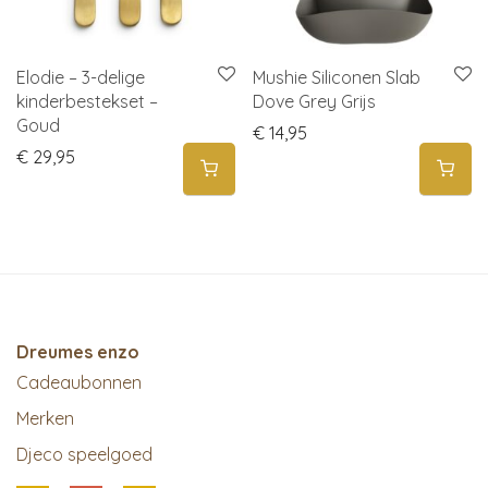
Elodie – 3-delige
Mushie Siliconen Slab
kinderbestekset –
Dove Grey Grijs
Goud
€
14,95
€
29,95
Dreumes enzo
Cadeaubonnen
Merken
Djeco speelgoed