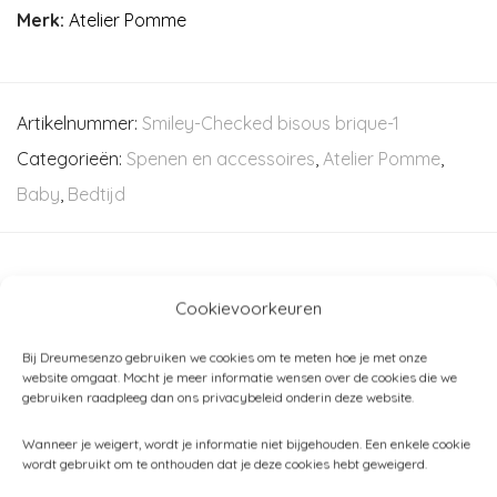
Merk:
Atelier Pomme
Artikelnummer:
Smiley-Checked bisous brique-1
Categorieën:
Spenen en accessoires
,
Atelier Pomme
,
Baby
,
Bedtijd
Gerelateerde producten
Cookievoorkeuren
Bij Dreumesenzo gebruiken we cookies om te meten hoe je met onze
website omgaat. Mocht je meer informatie wensen over de cookies die we
gebruiken raadpleeg dan ons privacybeleid onderin deze website.
Wanneer je weigert, wordt je informatie niet bijgehouden. Een enkele cookie
wordt gebruikt om te onthouden dat je deze cookies hebt geweigerd.