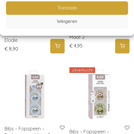
Toestaan
Weigeren
Frigg – Fopspeen
Orthodontische
Moon – Portobello –
fopspeen – newborn –
Maat 2
Elodie
€
4,95
€
8,90
uitverkocht
Bibs – Fopspeen –
Bibs – Fopspeen –