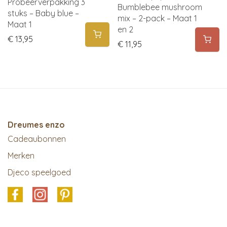
Probeerverpakking 3
Bumblebee mushroom
stuks – Baby blue –
mix – 2-pack – Maat 1
Maat 1
en 2
€
13,95
€
11,95
Dreumes enzo
Cadeaubonnen
Merken
Djeco speelgoed