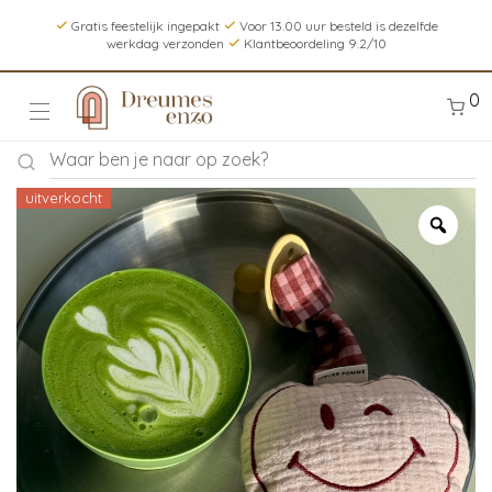
Gratis feestelijk ingepakt
Voor 13.00 uur besteld is dezelfde
werkdag verzonden
Klantbeoordeling 9.2/10
0
uitverkocht